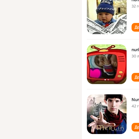
32 
До
nur
30 
До
Nur
42 
До