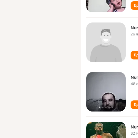
До
Nur
26 
До
Nur
48 
До
Nur
32 