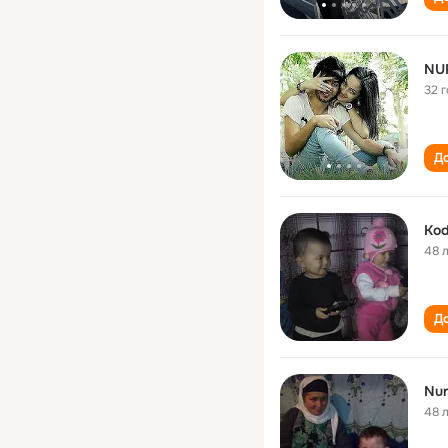
NU
32 
До
Kod
48 
До
Nur
48 