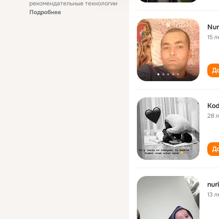
рекомендательные технологии
Подробнее
15 л
До
Kod
28 
До
nur
13 л