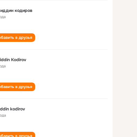
риддин кодиров
года
бавить в друзья
iddin Kodirov
года
бавить в друзья
iddin kodirov
года
бавить в друзья