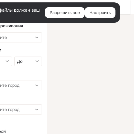
Войти
e-файлы должен ваш
Разрешить все
Настроить
Правая
колонка
проживания
т
бой