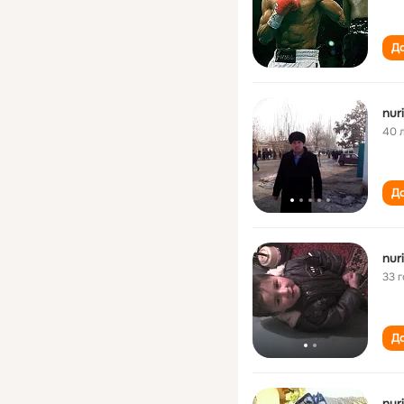
До
nur
40 
До
nur
33 
До
nur