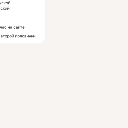
жской
ский
час на сайте
 второй половинки