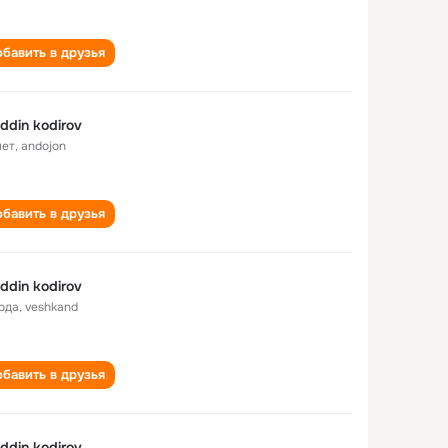
бавить в друзья
iddin kodirov
лет
,
andojon
бавить в друзья
iddin kodirov
года
,
veshkand
бавить в друзья
iddin kodirov