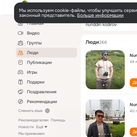
Мы используем cookie-файлы, чтобы улучшить сервис
законный представитель.
Больше информации
Левая
Поиск
Главная
nuriddin kodirov
колонка
по
людям
Видео
Люди
266
Группы
Люди
Nur
48 
Публикации
Игры
Подарки
До
Поздравления
Рекомендации
Nur
Сменить язык
40 
Рекламодателям
Помощь
Новости
Ещё
До
Мы применяем