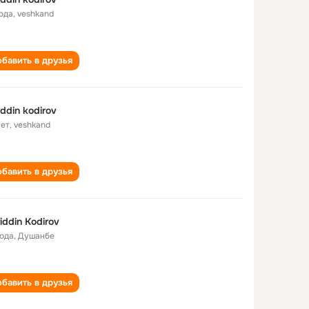
года
,
veshkand
бавить в друзья
iddin kodirov
лет
,
veshkand
бавить в друзья
iddin Kodirov
года
,
Душанбе
бавить в друзья