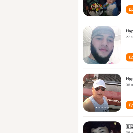
До
Ну
27 л
До
Ну
38 
До
🇺
36 