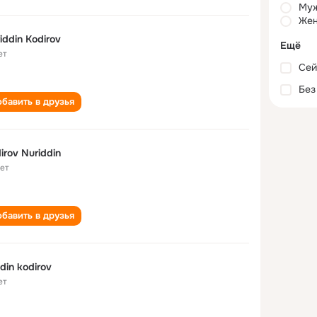
Му
Жен
Nuriddin Kodirov
Ещё
ет
Сей
Без
бавить в друзья
irov Nuriddin
лет
бавить в друзья
idin kodirov
ет