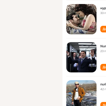
ну
33 
До
Nur
23 
До
nur
42 
До