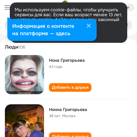
Войти
Мы используем cookie-файлы, чтобы улучшить
сервисы для вас. Если ваш возраст менее 13 лет,
настроить cookie-файлы должен ваш законный
nonna grigoreva
Поиск
представитель.
Больше информации
Информация о контенте
по
людям
Разрешить все
Настроить
на платформе — здесь
Люди
106
Нона Григорьева
43 года
Добавить в друзья
Нонна Григорьева
38 лет
,
Москва
Добавить в друзья