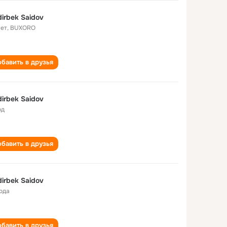
irbek Saidov
лет
,
BUXORO
бавить в друзья
irbek Saidov
од
бавить в друзья
irbek Saidov
года
бавить в друзья