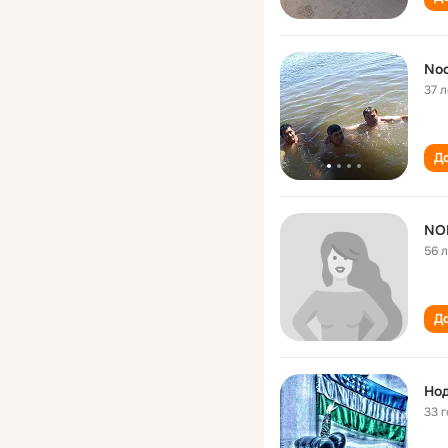
Nod
37 л
До
NO
56 
До
Но
33 