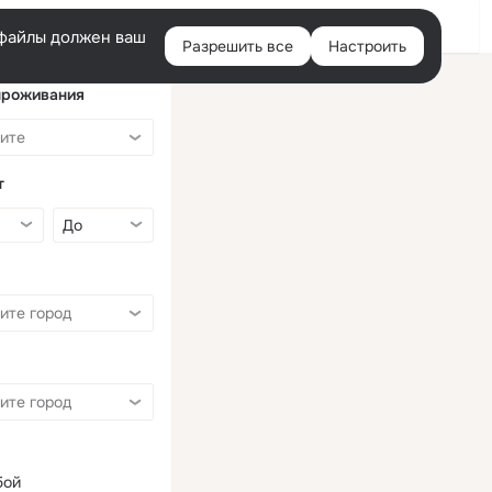
Войти
e-файлы должен ваш
Разрешить все
Настроить
Правая
колонка
проживания
т
бой