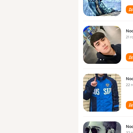
До
Nod
21 г
До
Nod
22 
До
Nod
32 