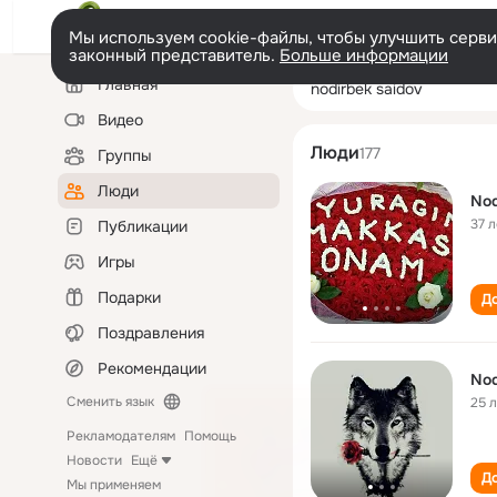
Мы используем cookie-файлы, чтобы улучшить сервис
законный представитель.
Больше информации
Левая
Поиск
Главная
nodirbek saidov
колонка
по
людям
Видео
Люди
177
Группы
Люди
Nod
37 л
Публикации
Игры
Подарки
До
Поздравления
Рекомендации
Nod
Сменить язык
25 
Рекламодателям
Помощь
Новости
Ещё
До
Мы применяем