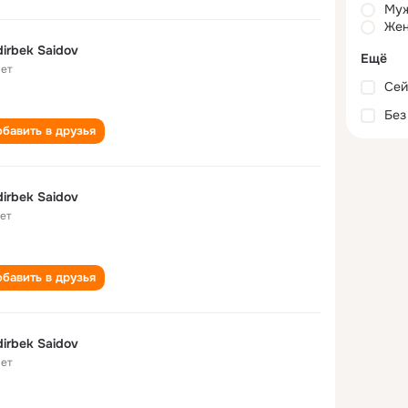
Му
Жен
irbek Saidov
Ещё
лет
Сей
Без
бавить в друзья
irbek Saidov
лет
бавить в друзья
irbek Saidov
лет