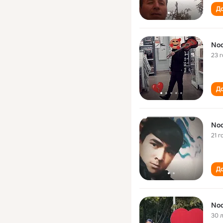
До
Nod
23 
До
Nod
21 г
До
Nod
30 