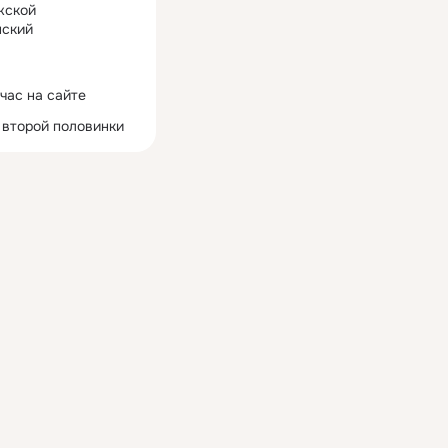
жской
ский
час на сайте
 второй половинки