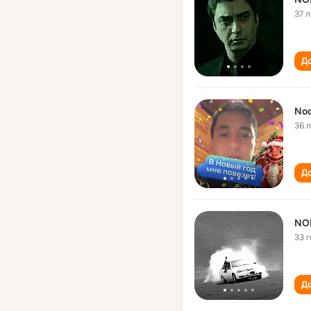
37 л
До
Nod
36 
До
NO
33 
До