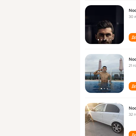
Nod
30 
До
Nod
21 г
До
Nod
32 
До