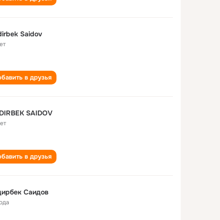
irbek Saidov
ет
бавить в друзья
DIRBEK SAIDOV
лет
бавить в друзья
дирбек Саидов
года