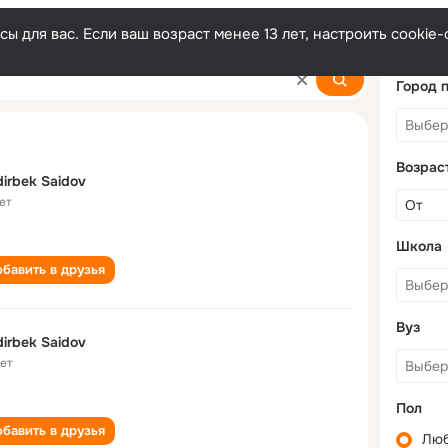
ы для вас. Если ваш возраст менее 13 лет, настроить cooki
Город 
Возрас
irbek Saidov
ет
Школа
бавить в друзья
Вуз
irbek Saidov
лет
Пол
бавить в друзья
Лю