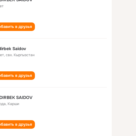
ет
бавить в друзья
irbek Saidov
лет
,
свх. Кыргызстан
бавить в друзья
DIRBEK SAIDOV
года
,
Карши
бавить в друзья