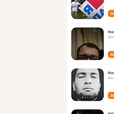
До
Nod
35 
До
Nod
34 
До
NO