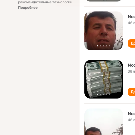
рекомендательные технологии
Подробнее
Nod
46 
До
Nod
36 
До
Nod
46 