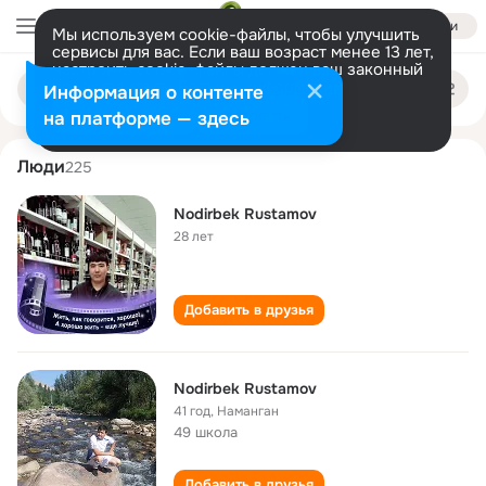
Войти
Мы используем cookie-файлы, чтобы улучшить
сервисы для вас. Если ваш возраст менее 13 лет,
настроить cookie-файлы должен ваш законный
nodirbek rustamov
Поиск
представитель.
Больше информации
Информация о контенте
по
людям
Разрешить все
Настроить
на платформе — здесь
Люди
225
Nodirbek Rustamov
28 лет
Добавить в друзья
Nodirbek Rustamov
41 год
,
Наманган
49 школа
Добавить в друзья