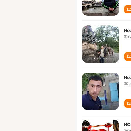
До
31 г
До
Nod
30 
До
NO
39 