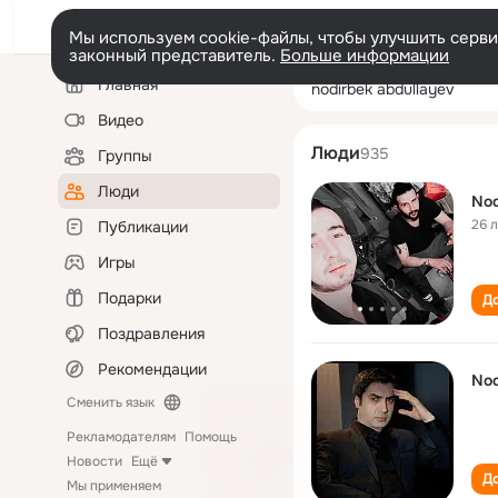
Мы используем cookie-файлы, чтобы улучшить сервис
законный представитель.
Больше информации
Левая
Поиск
Главная
nodirbek abdull
колонка
по
людям
Видео
Люди
935
Группы
Люди
Nod
26 
Публикации
Игры
Подарки
До
Поздравления
Рекомендации
Nod
Сменить язык
Рекламодателям
Помощь
Новости
Ещё
До
Мы применяем