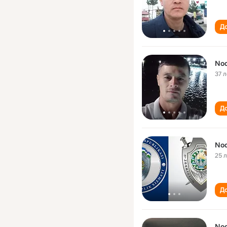
До
Nod
37 л
До
Nod
25 
До
Nod