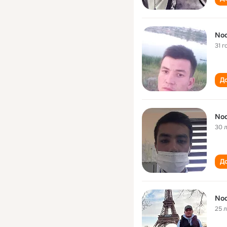
Nod
31 г
До
Nod
30 
До
Nod
25 