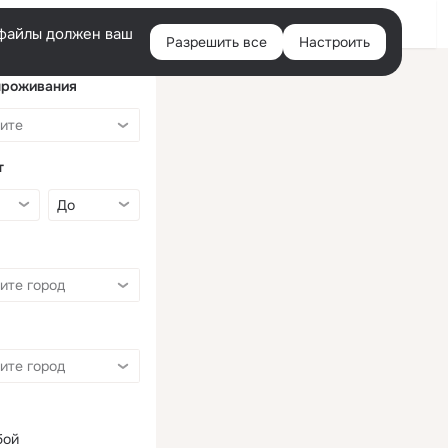
Войти
e-файлы должен ваш
Разрешить все
Настроить
Правая
колонка
проживания
т
бой