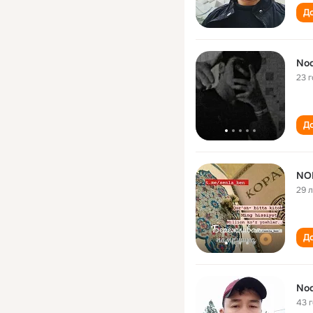
До
Nod
23 
До
NO
29 
До
Nod
43 