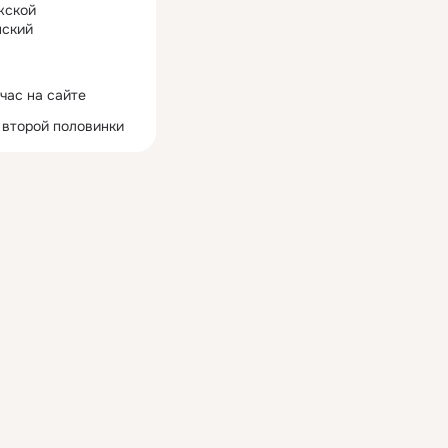
жской
ский
час на сайте
 второй половинки