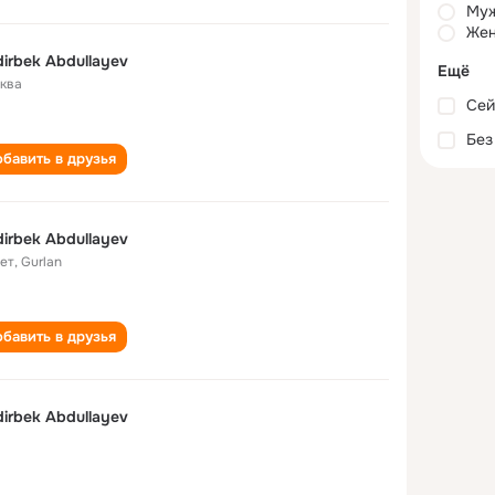
Му
Жен
irbek Abdullayev
Ещё
ква
Сей
Без
бавить в друзья
irbek Abdullayev
лет
,
Gurlan
бавить в друзья
irbek Abdullayev