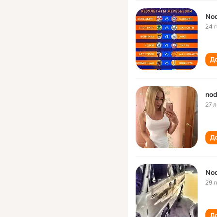
Nod
24 
До
nod
27 л
До
Nod
29 
До