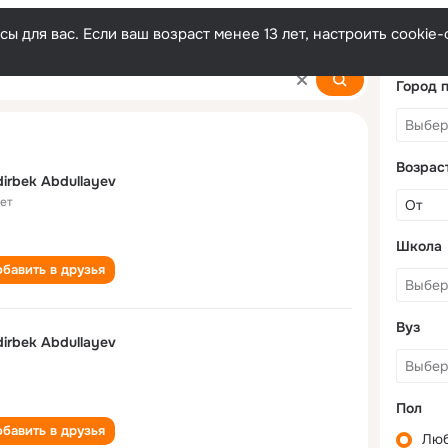
ы для вас. Если ваш возраст менее 13 лет, настроить cooki
ayev
Город 
Возрас
irbek Abdullayev
лет
Школа
бавить в друзья
Вуз
irbek Abdullayev
Пол
бавить в друзья
Лю