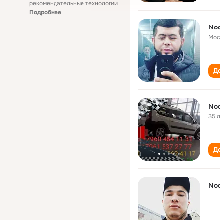
рекомендательные технологии
Подробнее
Nod
Мос
До
Nod
35 
До
Nod