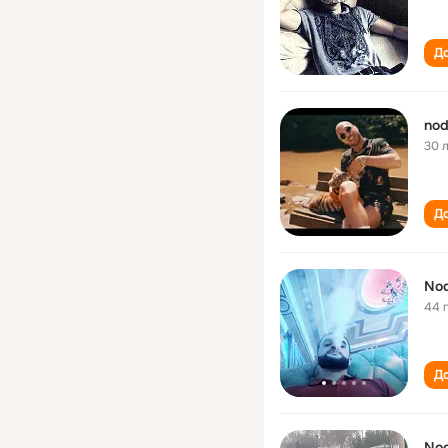
До
nod
30 
До
Nod
44 
До
Nod