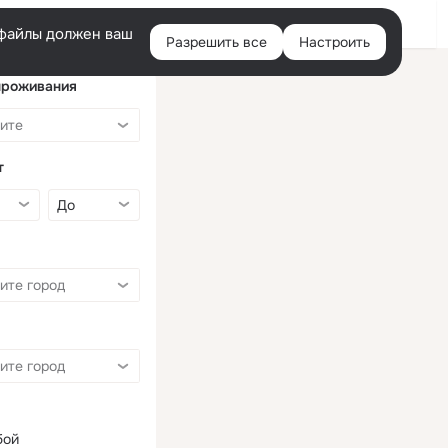
Войти
e-файлы должен ваш
Разрешить все
Настроить
Правая
колонка
проживания
т
бой