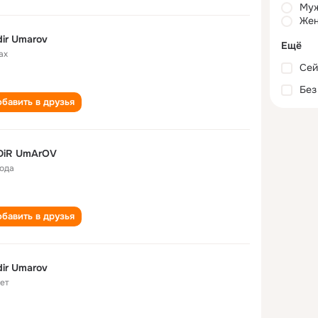
Му
Жен
ir Umarov
Ещё
ax
Сей
Без
бавить в друзья
DiR UmArOV
года
бавить в друзья
ir Umarov
лет