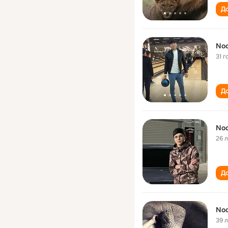
До
Nod
31 г
До
Nod
26 
До
Nod
39 