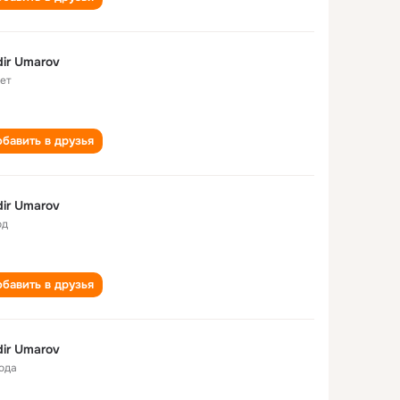
ir Umarov
лет
бавить в друзья
ir Umarov
од
бавить в друзья
ir Umarov
года