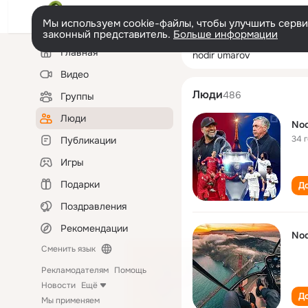
Мы используем cookie-файлы, чтобы улучшить сервис
законный представитель.
Больше информации
Левая
Поиск
Главная
nodir umarov
колонка
по
людям
Видео
Люди
486
Группы
Люди
Nod
34 
Публикации
Игры
Подарки
До
Поздравления
Рекомендации
Nod
Сменить язык
Рекламодателям
Помощь
Новости
Ещё
До
Мы применяем