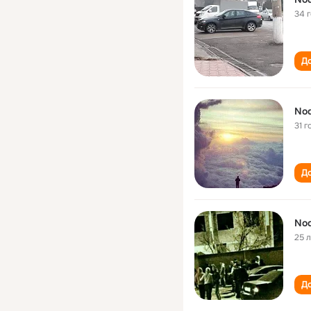
34 
До
Nod
31 г
До
Nod
25 
До