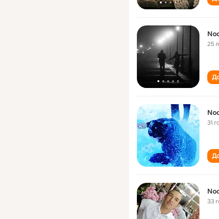
Nod
25 
До
Nod
31 г
До
Nod
33 