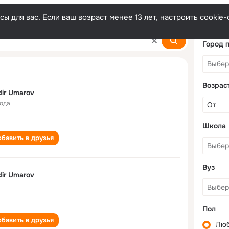
ы для вас. Если ваш возраст менее 13 лет, настроить cooki
Город 
Возрас
ir Umarov
года
Школа
бавить в друзья
Вуз
ir Umarov
Пол
бавить в друзья
Лю