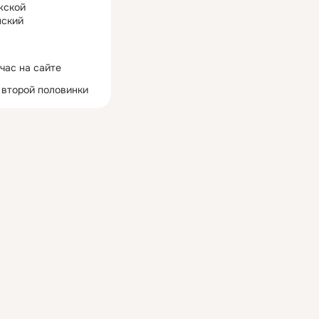
жской
ский
час на сайте
 второй половинки