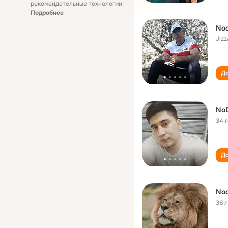
рекомендательные технологии
Подробнее
Nod
Jizz
До
No
34 
До
Nod
36 