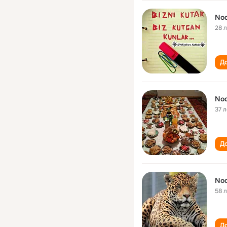
Nod
28 
До
Nod
37 л
До
Nod
58 
До