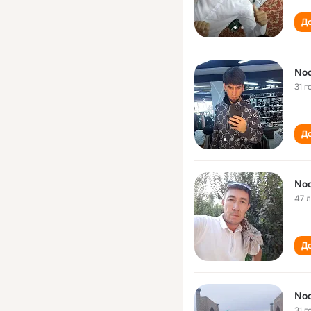
До
Nod
31 г
До
Nod
47 
До
Nod
31 г