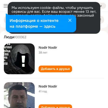
Войти
Мы используем cookie-файлы, чтобы улучшить
сервисы для вас. Если ваш возраст менее 13 лет,
настроить cookie-файлы должен ваш законный
nodir nodir
Поиск
представитель.
Больше информации
Информация о контенте
по
людям
Разрешить все
Настроить
на платформе — здесь
Люди
100062
Nodir Nodir
38 лет
Добавить в друзья
Nodir Nodir
41 год
Добавить в друзья