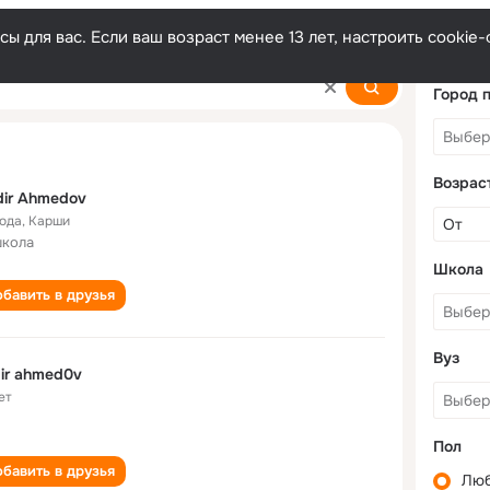
ы для вас. Если ваш возраст менее 13 лет, настроить cooki
Город 
Возрас
ir Ahmedov
года
,
Карши
школа
Школа
бавить в друзья
Вуз
ir ahmed0v
ет
Пол
бавить в друзья
Лю