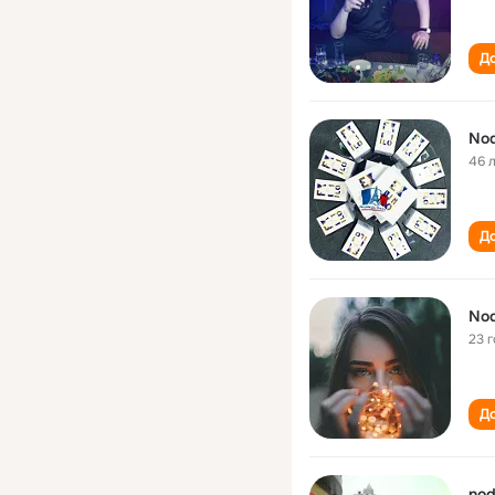
До
Nod
46 
До
Nod
23 
До
nod