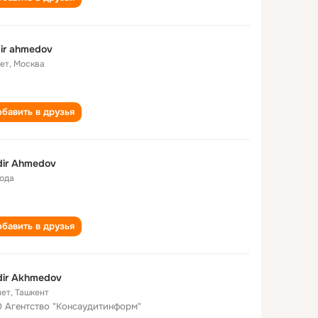
ir ahmedov
лет
,
Москва
бавить в друзья
ir Ahmedov
года
бавить в друзья
ir Akhmedov
лет
,
Ташкент
 Агентство "Консаудитинформ"