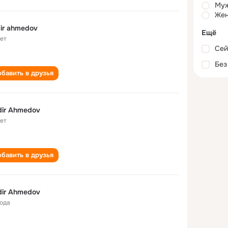
Му
Жен
ir ahmedov
Ещё
лет
Сей
Без
бавить в друзья
ir Ahmedov
лет
бавить в друзья
ir Ahmedov
года