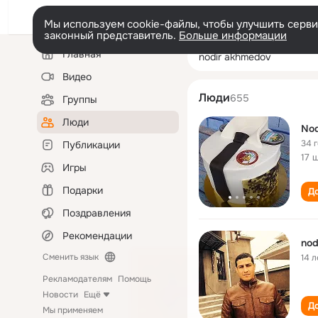
Мы используем cookie-файлы, чтобы улучшить сервис
законный представитель.
Больше информации
Левая
Поиск
Главная
nodir akhmedov
колонка
по
людям
Видео
Люди
655
Группы
Люди
Nod
34 
Публикации
17 
Игры
Подарки
До
Поздравления
Рекомендации
nod
Сменить язык
14 л
Рекламодателям
Помощь
Новости
Ещё
До
Мы применяем