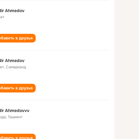
ir Ahmedov
лет
бавить в друзья
ir Ahmedov
лет
,
Самарканд
бавить в друзья
ir Ahmedovvv
года
,
Ташкент
бавить в друзья