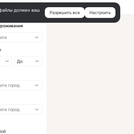
Войти
e-файлы должен ваш
Разрешить все
Настроить
Правая
колонка
проживания
т
бой