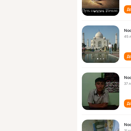
До
Nod
45 
До
Nod
37 л
До
Nod
31 г