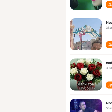
До
Nod
38 
До
nod
39 
До
Nod
53 