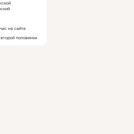
жской
ский
час на сайте
 второй половинки