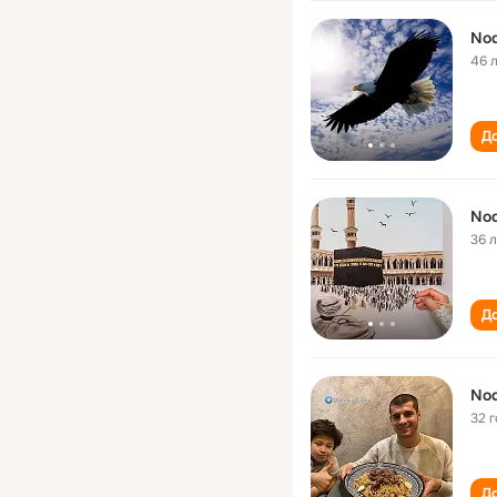
Nod
46 
До
Nod
36 
До
Nod
32 
До