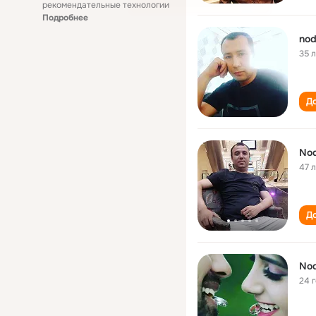
рекомендательные технологии
Подробнее
nod
35 
До
Nod
47 
До
Nod
24 