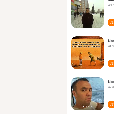
49 
До
Nod
41 г
До
Nod
47 
До