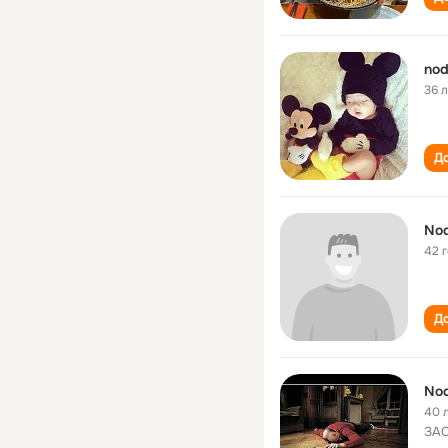
nod
36 
До
Nod
42 
До
Nod
40 
ЗАО