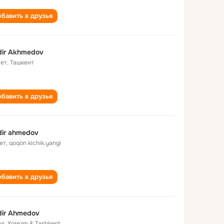
бавить в друзья
ir Akhmedov
лет
,
Ташкент
бавить в друзья
ir ahmedov
ет
,
qoqon kichik.yangi
бавить в друзья
ir Ahmedov
од
,
Xorezm & Tashkent