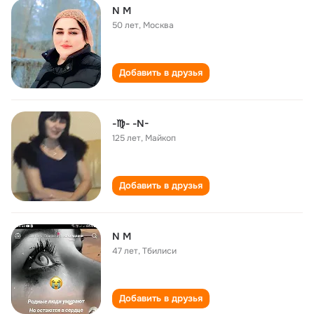
N M
50 лет
,
Москва
Добавить в друзья
-♍- -N-
125 лет
,
Майкоп
Добавить в друзья
N M
47 лет
,
Тбилиси
Добавить в друзья