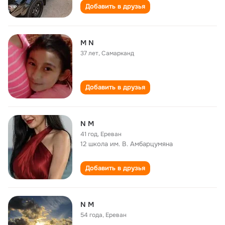
Добавить в друзья
M N
37 лет
,
Самарканд
Добавить в друзья
N M
41 год
,
Ереван
12 школа им. В. Амбарцумяна
Добавить в друзья
N M
54 года
,
Ереван