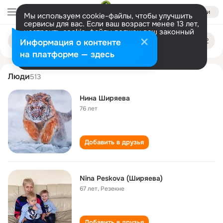
Войти
Мы используем cookie-файлы, чтобы улучшить
сервисы для вас. Если ваш возраст менее 13 лет,
настроить cookie-файлы должен ваш законный
nina shiryaeva
Поиск
представитель.
Больше информации
Информация о контенте
по
людям
Разрешить все
Настроить
на платформе — здесь
Люди
513
Нина Ширяева
76 лет
Добавить в друзья
Nina Peskova (Ширяева)
67 лет
,
Резекне
Добавить в друзья