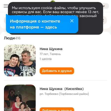
Войти
Мы используем cookie-файлы, чтобы улучшить
сервисы для вас. Если ваш возраст менее 13 лет,
настроить cookie-файлы должен ваш законный
nina schukina
Поиск
представитель.
Больше информации
Информация о контенте
по
людям
Разрешить все
Настроить
на платформе — здесь
Люди
416
Нина Щукина
77 лет
,
Тюмень
1 школа
Добавить в друзья
Нина Щукина（Киселёва）
рп. Торбеево (Торбеевский район)
Добавить в друзья