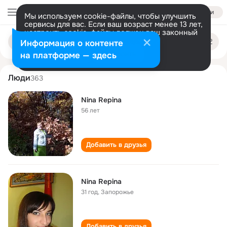
Войти
Мы используем cookie-файлы, чтобы улучшить
сервисы для вас. Если ваш возраст менее 13 лет,
настроить cookie-файлы должен ваш законный
nina repina
Поиск
представитель.
Больше информации
Информация о контенте
по
людям
Разрешить все
Настроить
на платформе — здесь
Люди
363
Nina Repina
56 лет
Добавить в друзья
Nina Repina
31 год
,
Запорожье
Добавить в друзья