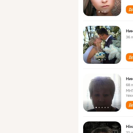
До
Нин
36 
До
Нин
68 
МНТ
тех
До
Нін
70 