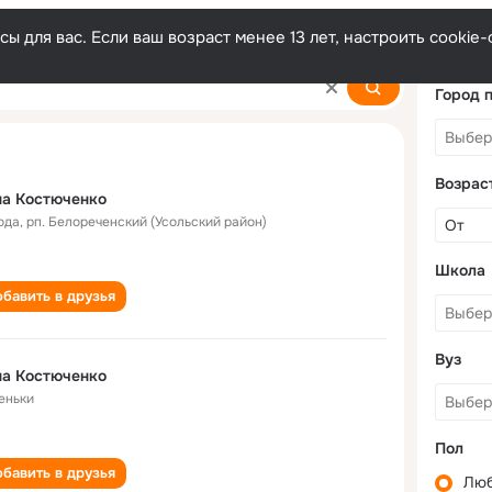
ы для вас. Если ваш возраст менее 13 лет, настроить cooki
nko
Город 
Возрас
на Костюченко
ода
,
рп. Белореченский (Усольский район)
Школа
бавить в друзья
Вуз
на Костюченко
еньки
Пол
бавить в друзья
Лю