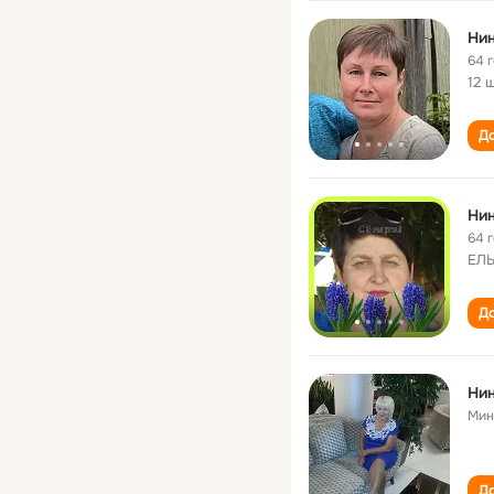
Нин
64 
12 
До
Нин
64 
ЕЛ
До
Нин
Мин
До