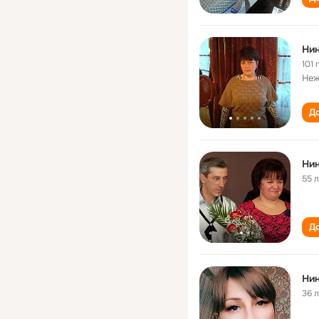
Нин
101 
Неж
До
Нин
55 
До
Нин
36 