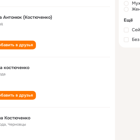
Му
Жен
Ніна Антонюк (Костюченко)
Ещё
од
Сей
Без
бавить в друзья
а костюченко
ода
бавить в друзья
на Костюченко
года
,
Черновцы