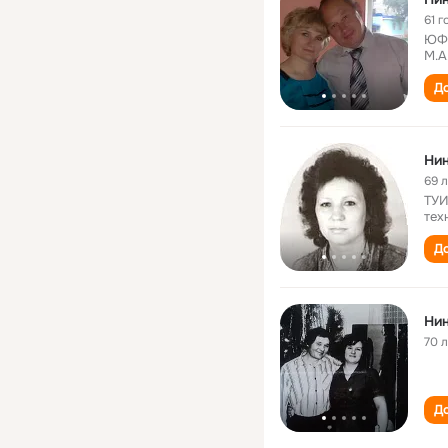
61 г
ЮФУ
М.А
До
Нин
69 
ТУИ
тех
До
Нин
70 
До