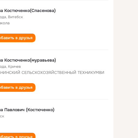
а Костюченко(Спасенова)
года
,
Витебск
школа
бавить в друзья
а Костюченко(муравьева)
года
,
Кричев
ЬНИНСКИЙ СЕЛЬСКОХОЗЯЙСТВЕННЫЙ ТЕХНИКУМ8И
бавить в друзья
а Павлович (Костюченко)
ск
бавить в друзья