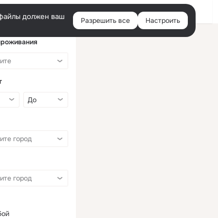
Войти
e-файлы должен ваш
Разрешить все
Настроить
Правая
колонка
проживания
т
бой