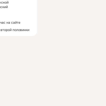
жской
ский
час на сайте
 второй половинки