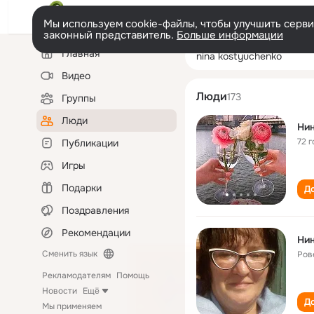
Мы используем cookie-файлы, чтобы улучшить сервис
законный представитель.
Больше информации
Левая
Поиск
Главная
nina kostyuche
колонка
по
людям
Видео
Люди
173
Группы
Люди
Ни
72 г
Публикации
Игры
Подарки
До
Поздравления
Рекомендации
Ни
Сменить язык
Ров
Рекламодателям
Помощь
Новости
Ещё
До
Мы применяем