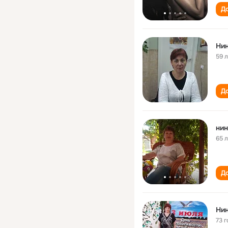
До
Нин
59 
До
нин
65 
До
Нин
73 г