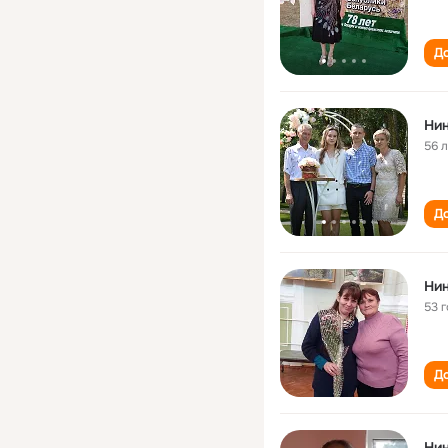
До
56 
До
Ни
53 
До
Нин