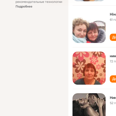
рекомендательные технологии
Подробнее
61 г
До
нин
72 г
До
Ни
52 