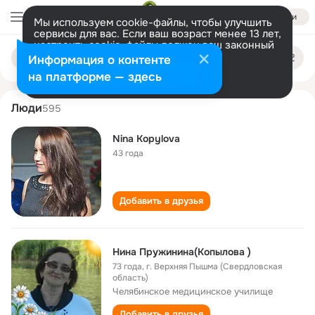
Войти
Мы используем cookie-файлы, чтобы улучшить
сервисы для вас. Если ваш возраст менее 13 лет,
настроить cookie-файлы должен ваш законный
nina kopylova
Поиск
представитель.
Больше информации
Информация о контенте
по
людям
Разрешить все
Настроить
на платформе — здесь
Люди
595
Nina Kopylova
43 года
Добавить в друзья
Нина Пружинина(Копылова )
73 года
,
г. Верхняя Пышма (Свердловская
область)
Челябинское медицинское училище
Добавить в друзья