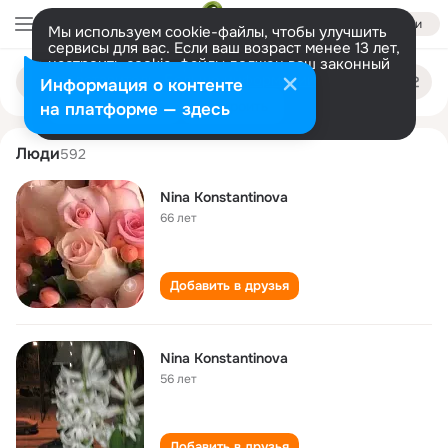
Войти
Мы используем cookie-файлы, чтобы улучшить
сервисы для вас. Если ваш возраст менее 13 лет,
настроить cookie-файлы должен ваш законный
nina konstantinova
Поиск
представитель.
Больше информации
Информация о контенте
по
людям
Разрешить все
Настроить
на платформе — здесь
Люди
592
Nina Konstantinova
66 лет
Добавить в друзья
Nina Konstantinova
56 лет
Добавить в друзья