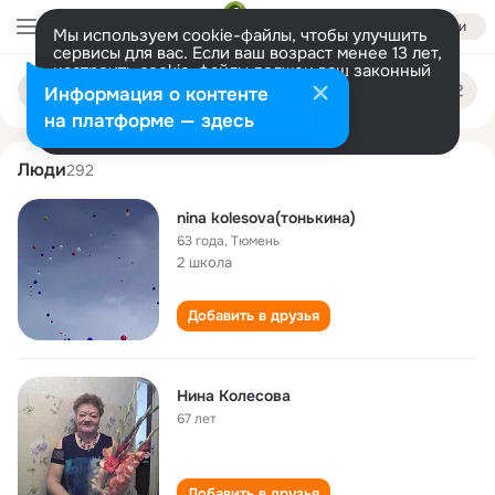
Войти
Мы используем cookie-файлы, чтобы улучшить
сервисы для вас. Если ваш возраст менее 13 лет,
настроить cookie-файлы должен ваш законный
nina kolesova
Поиск
представитель.
Больше информации
Информация о контенте
по
людям
Разрешить все
Настроить
на платформе — здесь
Люди
292
nina kolesova(тонькина)
63 года
,
Тюмень
2 школа
Добавить в друзья
Нина Колесова
67 лет
Добавить в друзья