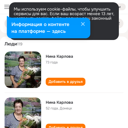
Войти
Мы используем cookie-файлы, чтобы улучшить
сервисы для вас. Если ваш возраст менее 13 лет,
настроить cookie-файлы должен ваш законный
nina karlova
Поиск
представитель.
Больше информации
Информация о контенте
по
людям
Разрешить все
Настроить
на платформе — здесь
Люди
119
Нина Карлова
73 года
Добавить в друзья
Нина Карлова
52 года
,
Донецк
Добавить в друзья