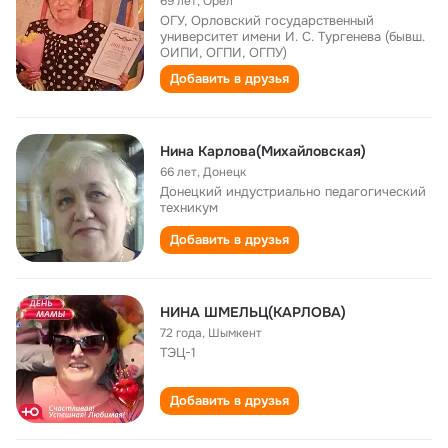
69 лет
,
Орёл
ОГУ, Орловский государственный
университет имени И. С. Тургенева (бывш.
ОИПИ, ОГПИ, ОГПУ)
Добавить в друзья
Нина Карлова(Михайловская)
66 лет
,
Донецк
Донецкий индустриально педагогический
техникум
Добавить в друзья
НИНА ШМЕЛЬЦ(КАРЛОВА)
72 года
,
Шымкент
ТЭЦ-1
Добавить в друзья