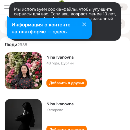
Войти
Мы используем cookie-файлы, чтобы улучшить
сервисы для вас. Если ваш возраст менее 13 лет,
настроить cookie-файлы должен ваш законный
nina ivanovna
Поиск
представитель.
Больше информации
Информация о контенте
по
людям
Разрешить все
Настроить
на платформе — здесь
Люди
2938
Nina Ivanovna
43 года
,
Дублин
Добавить в друзья
Nina Ivanovna
Кемерово
Добавить в друзья