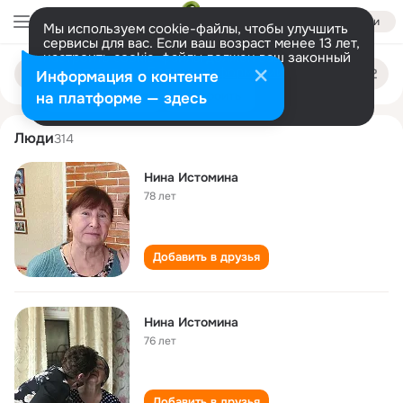
Войти
Мы используем cookie-файлы, чтобы улучшить
сервисы для вас. Если ваш возраст менее 13 лет,
настроить cookie-файлы должен ваш законный
nina istomina
Поиск
представитель.
Больше информации
Информация о контенте
по
людям
Разрешить все
Настроить
на платформе — здесь
Люди
314
Нина Истомина
78 лет
Добавить в друзья
Нина Истомина
76 лет
Добавить в друзья