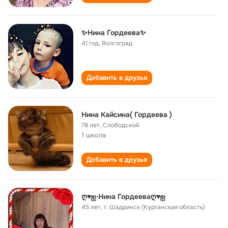
✨Нина Гордеева✨
41 год
,
Волгоград
Добавить в друзья
Нина Кайсина( Гордеева )
78 лет
,
Слободской
1 школа
Добавить в друзья
ღ♥ஐ·Нина Гордееваღ♥ஐ
45 лет
,
г. Шадринск (Курганская область)