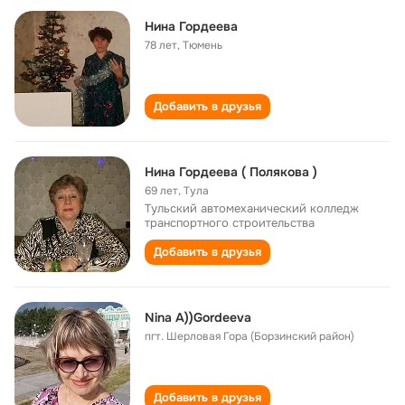
Нина Гордеева
78 лет
,
Тюмень
Добавить в друзья
Нина Гордеева ( Полякова )
69 лет
,
Тула
Тульский автомеханический колледж
транспортного строительства
Добавить в друзья
Nina A))Gordeeva
пгт. Шерловая Гора (Борзинский район)
Добавить в друзья