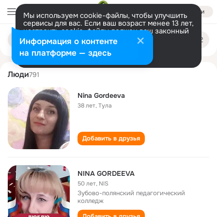
Войти
Мы используем cookie-файлы, чтобы улучшить
сервисы для вас. Если ваш возраст менее 13 лет,
настроить cookie-файлы должен ваш законный
nina gordeeva
Поиск
представитель.
Больше информации
Информация о контенте
по
людям
Разрешить все
Настроить
на платформе — здесь
Люди
791
Nina Gordeeva
38 лет
,
Тула
Добавить в друзья
NINA GORDEEVA
50 лет
,
NIS
Зубово-полянский педагогический
колледж
Добавить в друзья