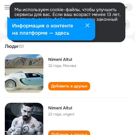
Войти
Мы используем cookie-файлы, чтобы улучшить
сервисы для вас. Если ваш возраст менее 13 лет,
настроить cookie-файлы должен ваш законный
nimeni altul
Поиск
представитель.
Больше информации
Информация о контенте
по
людям
Разрешить все
Настроить
на платформе — здесь
Люди
101
Nimeni Altul
32 года
,
Москва
Добавить в друзья
Nimeni Altul
22 года
,
ungeni
Добавить в друзья