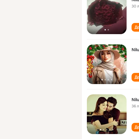
30 
До
Nil
До
Nil
36 
До