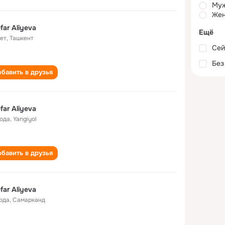
Му
Жен
ufar Aliyeva
Ещё
лет
,
Ташкент
Сей
Без
бавить в друзья
ufar Aliyeva
года
,
Yangiyol
бавить в друзья
ufar Aliyeva
года
,
Самарканд