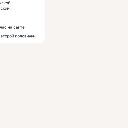
жской
ский
час на сайте
 второй половинки