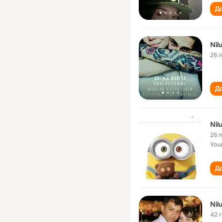
До
Nil
26 
До
Nil
26 
You
До
Nil
42 