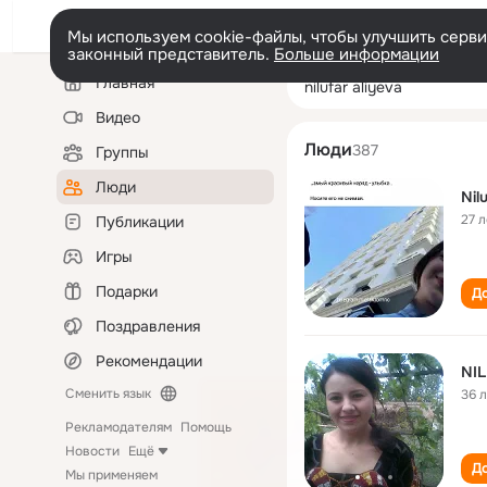
Мы используем cookie-файлы, чтобы улучшить сервис
законный представитель.
Больше информации
Левая
Поиск
Главная
nilufar aliyeva
колонка
по
людям
Видео
Люди
387
Группы
Люди
Nil
27 л
Публикации
Игры
Подарки
До
Поздравления
Рекомендации
NI
Сменить язык
36 
Рекламодателям
Помощь
Новости
Ещё
До
Мы применяем