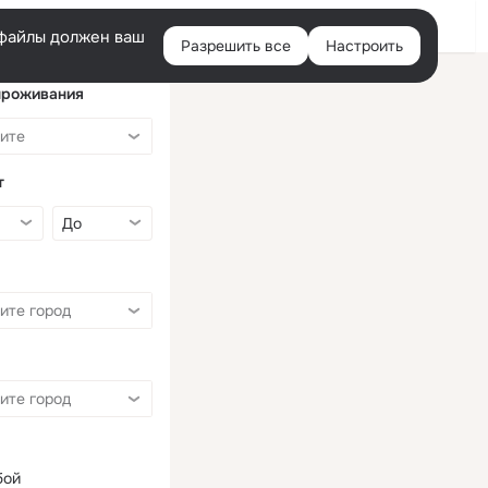
Войти
e-файлы должен ваш
Разрешить все
Настроить
Правая
колонка
проживания
т
бой