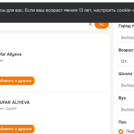
ы для вас. Если ваш возраст менее 13 лет, настроить cooki
Город 
Возрас
ufar Aliyeva
ет
Школа
бавить в друзья
Вуз
LUFAR ALIYEVA
лет
,
Qarshi
Пол
бавить в друзья
Лю