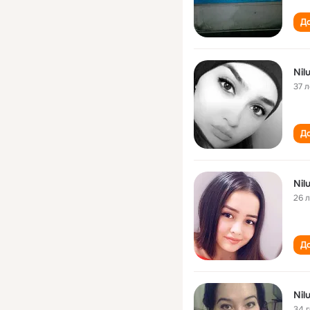
До
Nil
37 л
До
Nil
26 
До
Nil
34 