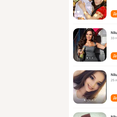
До
Nil
33 
До
Nil
25 
До
Nil