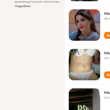
рекомендательные технологии
Подробнее
Nil
36 
До
Nil
34 
До
Nil
23 