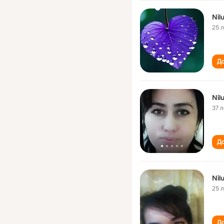
Nil
25 
До
Nil
37 л
До
Nil
25 
До