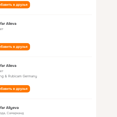
бавить в друзья
ufar Alieva
лет
бавить в друзья
ufar Alieva
лет
ng & Rubicam Germany
бавить в друзья
ufar Aliyeva
года
,
Самарканд