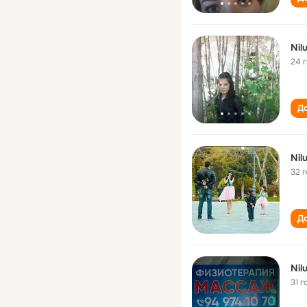
Nil
24 
До
Nil
32 
До
Nil
31 г