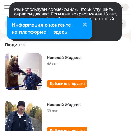
Войти
Мы используем cookie-файлы, чтобы улучшить
сервисы для вас. Если ваш возраст менее 13 лет,
настроить cookie-файлы должен ваш законный
nikolay zhidkov
Поиск
представитель.
Больше информации
Информация о контенте
по
людям
Разрешить все
Настроить
на платформе — здесь
Люди
334
Николай Жидков
48 лет
Добавить в друзья
Николай Жидков
58 лет
Добавить в друзья