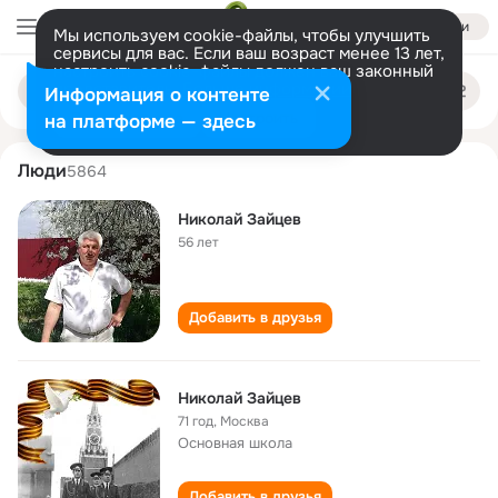
Войти
Мы используем cookie-файлы, чтобы улучшить
сервисы для вас. Если ваш возраст менее 13 лет,
настроить cookie-файлы должен ваш законный
nikolay zaytsev
Поиск
представитель.
Больше информации
Информация о контенте
по
людям
Разрешить все
Настроить
на платформе — здесь
Люди
5864
Николай Зайцев
56 лет
Добавить в друзья
Николай Зайцев
71 год
,
Москва
Основная школа
Добавить в друзья