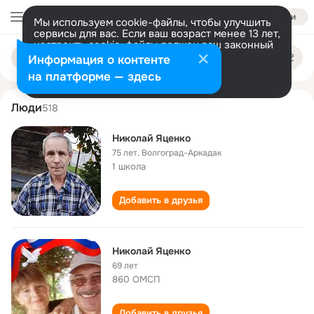
Войти
Мы используем cookie-файлы, чтобы улучшить
сервисы для вас. Если ваш возраст менее 13 лет,
настроить cookie-файлы должен ваш законный
nikolay yatsenko
Поиск
представитель.
Больше информации
Информация о контенте
по
людям
Разрешить все
Настроить
на платформе — здесь
Люди
518
Николай Яценко
75 лет
,
Волгоград-Аркадак
1 школа
Добавить в друзья
Николай Яценко
69 лет
860 ОМСП
Добавить в друзья