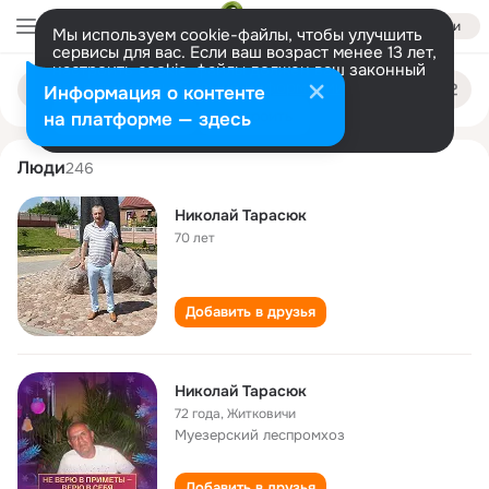
Войти
Мы используем cookie-файлы, чтобы улучшить
сервисы для вас. Если ваш возраст менее 13 лет,
настроить cookie-файлы должен ваш законный
nikolay tarasyuk
Поиск
представитель.
Больше информации
Информация о контенте
по
людям
Разрешить все
Настроить
на платформе — здесь
Люди
246
Николай Тарасюк
70 лет
Добавить в друзья
Николай Тарасюк
72 года
,
Житковичи
Муезерский леспромхоз
Добавить в друзья