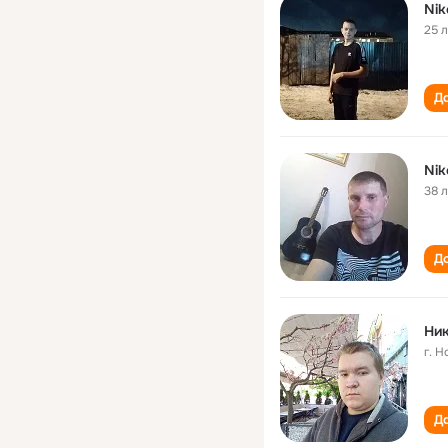
Nik
25 
До
Nik
38 
До
Ник
г. 
До