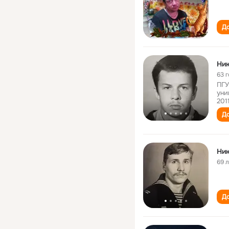
До
Ник
63 
ПГУ
уни
201
До
Ник
69 
До