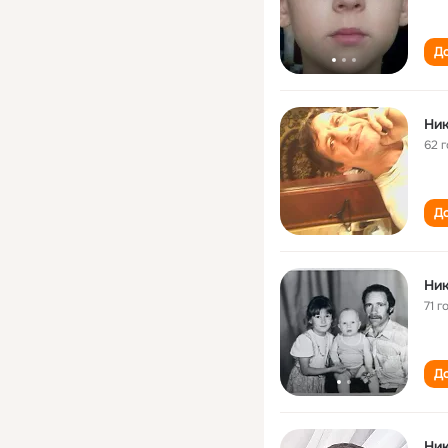
До
Ник
62 
До
Ник
71 г
До
Ник