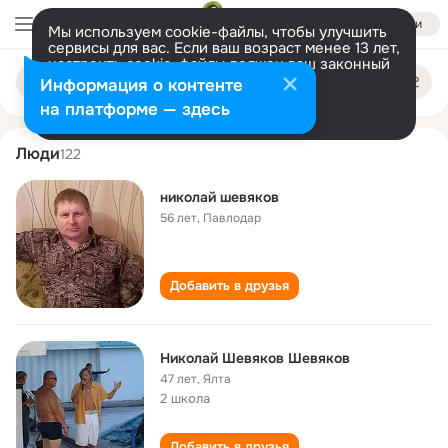
Войти
Мы используем cookie-файлы, чтобы улучшить
сервисы для вас. Если ваш возраст менее 13 лет,
настроить cookie-файлы должен ваш законный
nikolay shevyakov
Поиск
представитель.
Больше информации
Информация о контенте
по
людям
Разрешить все
Настроить
на платформе — здесь
Люди
122
николай шевяков
56 лет
,
Павлодар
Добавить в друзья
Николай Шевяков Шевяков
47 лет
,
Ялта
2 школа
Добавить в друзья