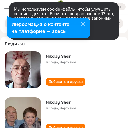
Войти
Мы используем cookie-файлы, чтобы улучшить
сервисы для вас. Если ваш возраст менее 13 лет,
настроить cookie-файлы должен ваш законный
nikolay shein
Поиск
представитель.
Больше информации
Информация о контенте
по
людям
Разрешить все
Настроить
на платформе — здесь
Люди
250
Nikolay Shein
62 года
,
Вертхайм
Добавить в друзья
Nikolay Shein
62 года
,
Вертхайм
Добавить в друзья