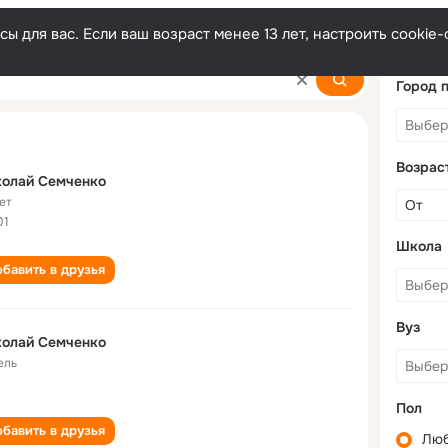
ы для вас. Если ваш возраст менее 13 лет, настроить cooki
nko
Город 
Возрас
колай Семченко
ет
01
Школа
бавить в друзья
Вуз
колай Семченко
ель
Пол
бавить в друзья
Лю