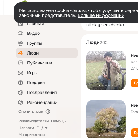
Мы используем cookie-файлы, чтобы улучшить сервис
законный представитель.
Больше информации
Левая
Поиск
Главная
nikolay semche
колонка
по
людям
Видео
Люди
202
Группы
Люди
Ни
67 л
Публикации
271
Игры
Подарки
До
Поздравления
Рекомендации
Ни
Сменить язык
Гом
Рекламодателям
Помощь
Новости
Ещё
До
Мы применяем