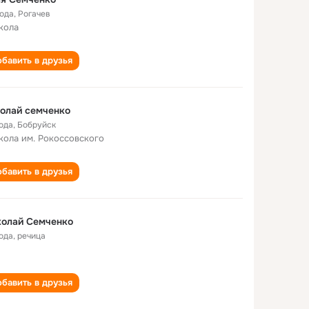
года
,
Рогачев
кола
бавить в друзья
олай семченко
года
,
Бобруйск
кола им. Рокоссовского
бавить в друзья
колай Семченко
года
,
речица
бавить в друзья