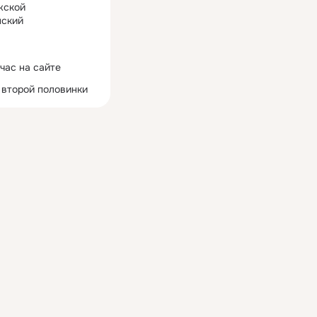
жской
ский
час на сайте
 второй половинки