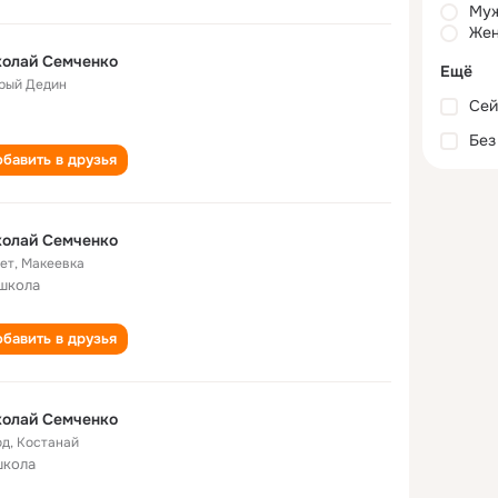
Му
Жен
колай Семченко
Ещё
рый Дедин
Сей
Без
бавить в друзья
колай Семченко
лет
,
Макеевка
школа
бавить в друзья
колай Семченко
од
,
Костанай
школа