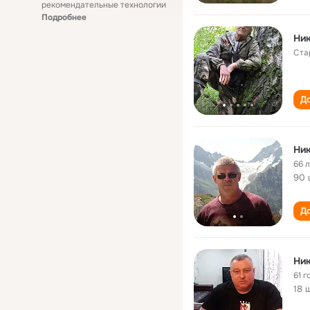
рекомендательные технологии
Подробнее
Ни
Ста
До
Ни
66 
90 
До
Ни
61 г
18 