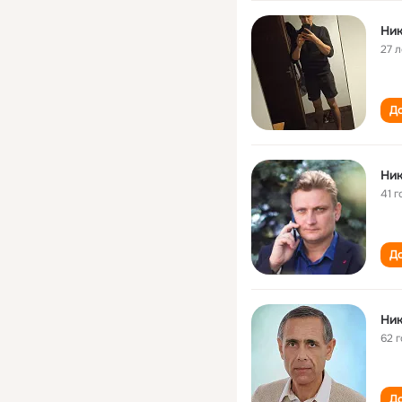
Ни
27 л
До
Ни
41 г
До
Ни
62 
До