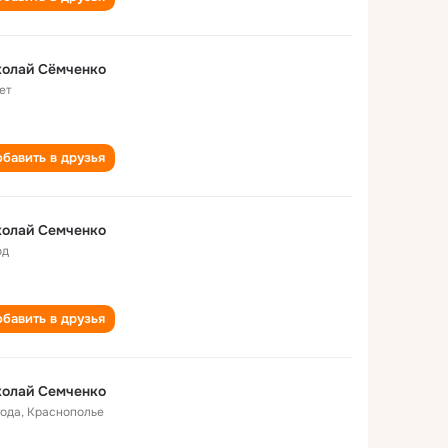
колай Сёмченко
ет
бавить в друзья
колай Семченко
од
бавить в друзья
колай Семченко
года
,
Краснополье