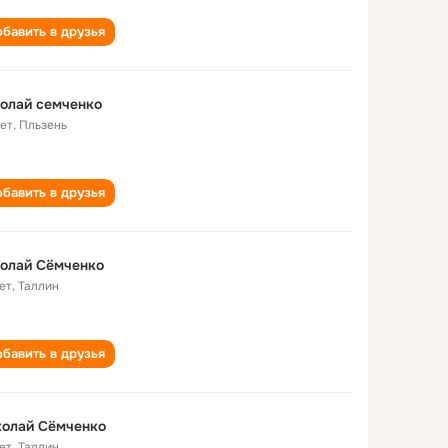
бавить в друзья
олай семченко
лет
,
Пльзень
бавить в друзья
олай Сёмченко
ет
,
Таллин
бавить в друзья
колай Сёмченко
ет
,
Таллин