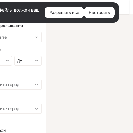
Войти
e-файлы должен ваш
Разрешить все
Настроить
Правая
колонка
проживания
т
бой