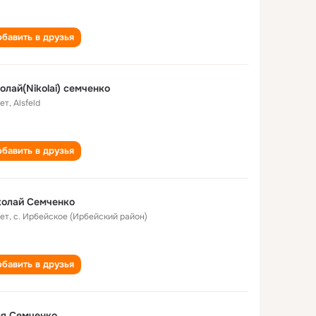
бавить в друзья
олай(Nikolai) семченко
лет
,
Alsfeld
бавить в друзья
колай Семченко
лет
,
с. Ирбейское (Ирбейский район)
бавить в друзья
ля Семченко