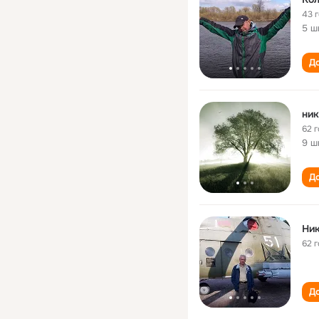
43 
5 ш
До
ник
62 
9 ш
До
Ни
62 
До