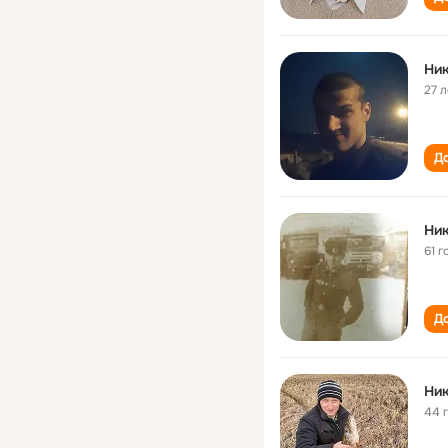
Ни
27 л
До
Ни
61 г
До
Ни
44 