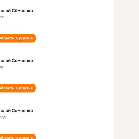
колай Сёмченко
ет
бавить в друзья
колай Семченко
од
бавить в друзья
колай Семченко
года
бавить в друзья