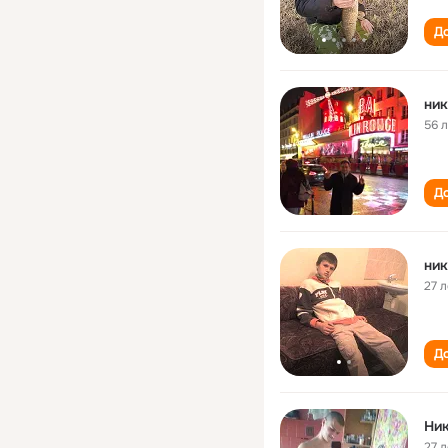
До
ник
56 
До
ник
27 л
До
Ни
27 л