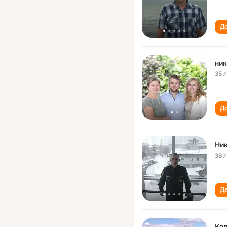
До
ник
35 
До
Ни
38 
До
Ко