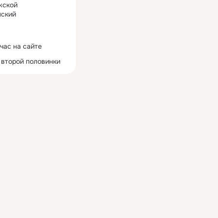
жской
ский
час на сайте
 второй половинки