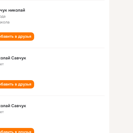
чук николай
года
школа
бавить в друзья
олай Савчук
лет
бавить в друзья
олай Савчук
лет
бавить в друзья