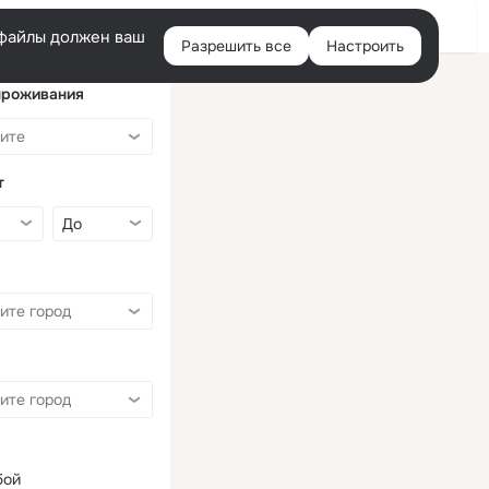
Войти
e-файлы должен ваш
Разрешить все
Настроить
Правая
колонка
проживания
т
бой