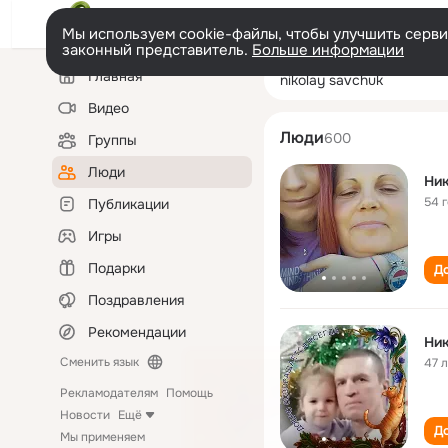
Мы используем cookie-файлы, чтобы улучшить сервис
законный представитель.
Больше информации
Левая
Поиск
Главная
nikolay savchuk
колонка
по
людям
Видео
Люди
600
Группы
Люди
Ник
54 
Публикации
Игры
Подарки
До
Поздравления
Рекомендации
Ник
Сменить язык
47 
Рекламодателям
Помощь
Новости
Ещё
До
Мы применяем