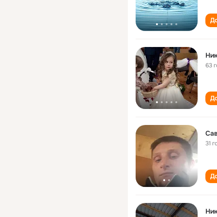
До
Ник
63 
До
Сав
31 г
До
Ник