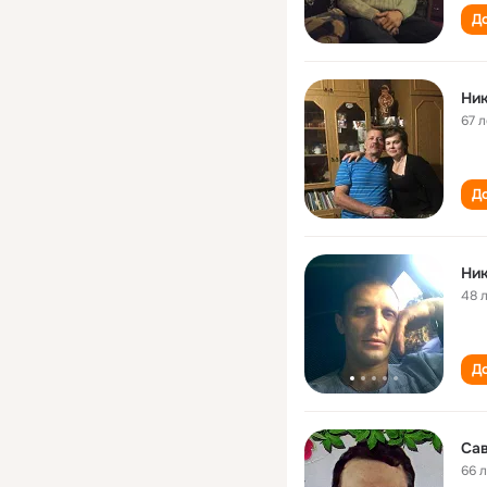
До
Ник
67 л
До
Ник
48 
До
Сав
66 