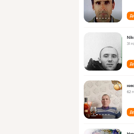
До
Nik
31 г
До
ник
62 
До
Ник