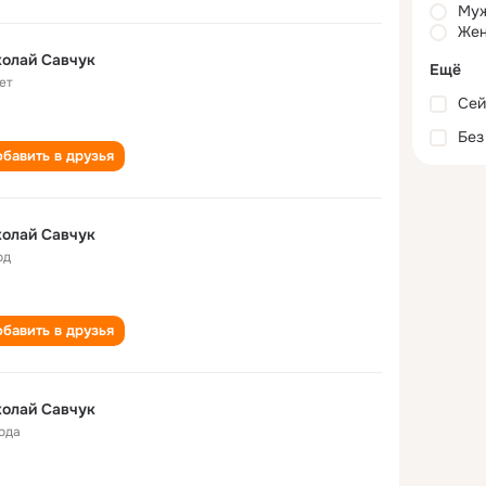
Му
Жен
олай Савчук
Ещё
ет
Сей
Без
бавить в друзья
олай Савчук
од
бавить в друзья
олай Савчук
года