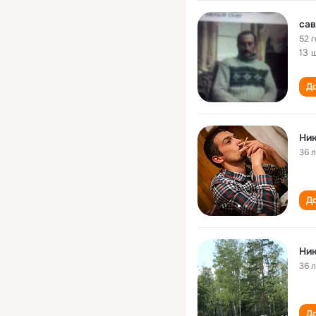
сав
52 
13 
До
Ник
36 
До
Ник
36 
До