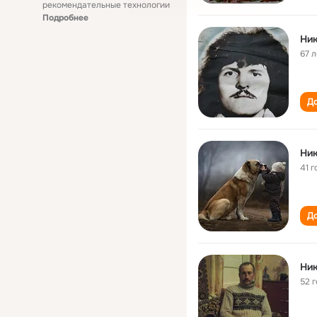
рекомендательные технологии
Подробнее
Ник
67 л
До
Ник
41 г
До
Ник
52 