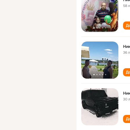
58 
До
Ник
36 
До
Ник
30 
До