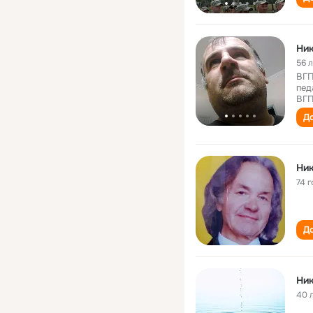
Ник
56 
ВГП
пед
ВГП
До
Ник
74 г
До
Ник
40 