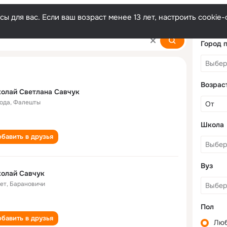
ы для вас. Если ваш возраст менее 13 лет, настроить cooki
Город 
Возрас
олай Светлана Савчук
года
,
Фалешты
Школа
бавить в друзья
Вуз
олай Савчук
лет
,
Барановичи
Пол
бавить в друзья
Лю