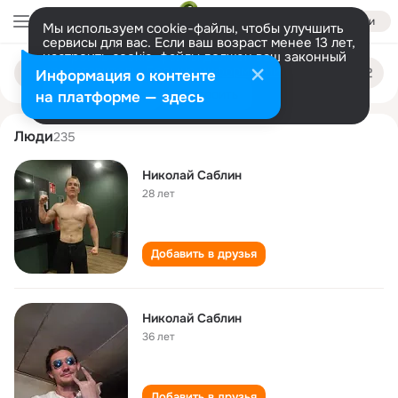
Войти
Мы используем cookie-файлы, чтобы улучшить
сервисы для вас. Если ваш возраст менее 13 лет,
настроить cookie-файлы должен ваш законный
nikolay sablin
Поиск
представитель.
Больше информации
Информация о контенте
по
людям
Разрешить все
Настроить
на платформе — здесь
Люди
235
Николай Саблин
28 лет
Добавить в друзья
Николай Саблин
36 лет
Добавить в друзья