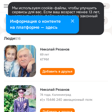
Войти
Мы используем cookie-файлы, чтобы улучшить
сервисы для вас. Если ваш возраст менее 13 лет,
настроить cookie-файлы должен ваш законный
nikolay ryazanov
Поиск
представитель.
Больше информации
Информация о контенте
по
людям
Разрешить все
Настроить
на платформе — здесь
Люди
616
Николай Рязанов
69 лет
КГМИ
Добавить в друзья
Николай Рязанов
74 года
,
Калининград
в\ч 15446 240 авиационный полк
Добавить в друзья