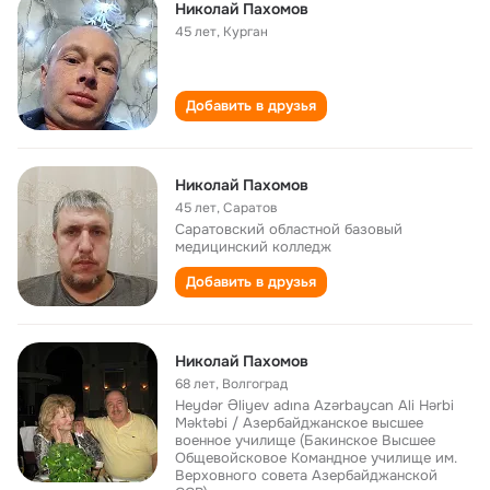
Николай Пахомов
45 лет
,
Курган
Добавить в друзья
Николай Пахомов
45 лет
,
Саратов
Саратовский областной базовый
медицинский колледж
Добавить в друзья
Николай Пахомов
68 лет
,
Волгоград
Heydər Əliyev adına Azərbaycan Ali Hərbi
Məktəbi / Азербайджанское высшее
военное училище (Бакинское Высшее
Общевойсковое Командное училище им.
Верховного совета Азербайджанской