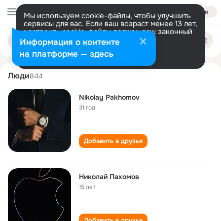
Войти
Мы используем cookie-файлы, чтобы улучшить
сервисы для вас. Если ваш возраст менее 13 лет,
настроить cookie-файлы должен ваш законный
nikolay pakhomov
Поиск
представитель.
Больше информации
Информация о контенте
по
людям
Разрешить все
Настроить
на платформе — здесь
Люди
844
Nikolay Pakhomov
31 год
Добавить в друзья
Николай Пахомов
15 лет
Добавить в друзья