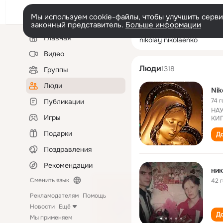
Мы используем cookie-файлы, чтобы улучшить сервис
законный представитель.
Больше информации
Левая
Поиск
Главная
nikolay nikolaen
колонка
по
людям
Видео
Люди
1318
Группы
Люди
Nik
74 г
Публикации
НАУ
Игры
КИГ
Подарки
До
Поздравления
Рекомендации
ник
Сменить язык
42 
Рекламодателям
Помощь
Новости
Ещё
До
Мы применяем