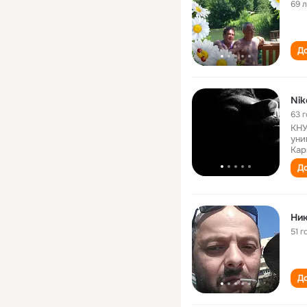
69 
До
Nik
63 
КНУ
уни
Кар
До
Ник
51 г
До