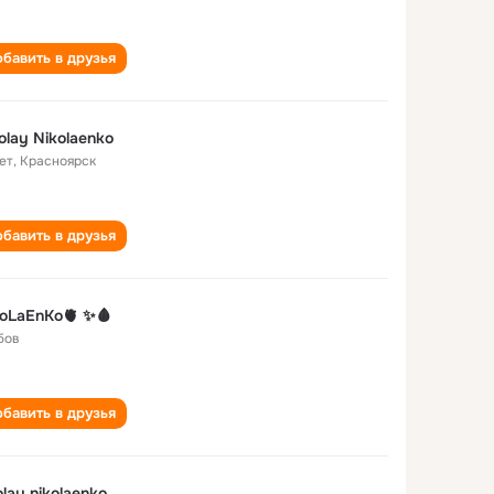
бавить в друзья
olay Nikolaenko
ет
,
Красноярск
бавить в друзья
oLaEnKo🫀 ✨🩸
бов
бавить в друзья
olay nikolaenko