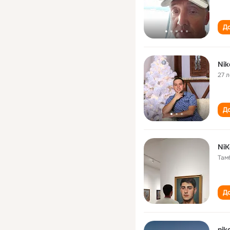
До
Nik
27 л
До
NiK
Там
До
nik