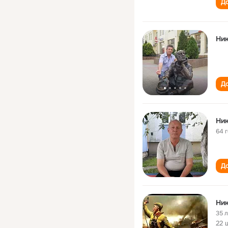
До
Ник
До
Ник
64 
До
Ник
35 
22 