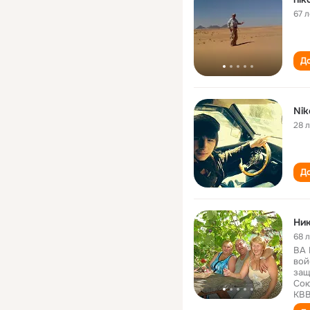
67 л
До
Nik
28 
До
Ник
68 
ВА 
вой
защ
Сою
КВВ