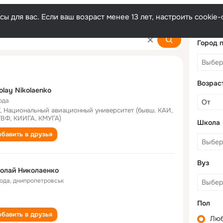
ы для вас. Если ваш возраст менее 13 лет, настроить cooki
ko
Город 
Возрас
olay Nikolaenko
ода
, Национальный авиационный университет (бывш. КАИ,
ВФ, КИИГА, КМУГА)
Школа
бавить в друзья
Вуз
олай Николаенко
года
,
днипропетровськ
Пол
бавить в друзья
Лю