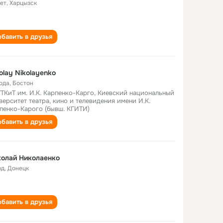
лет
,
Харцызск
бавить в друзья
olay Nikolayenko
года
,
Бостон
ТКиТ им. И.К. Карпенко-Карго, Киевский национальный
верситет театра, кино и телевидения имени И.К.
пенко-Карого (бывш. КГИТИ)
бавить в друзья
олай Николаенко
од
,
Донецк
бавить в друзья