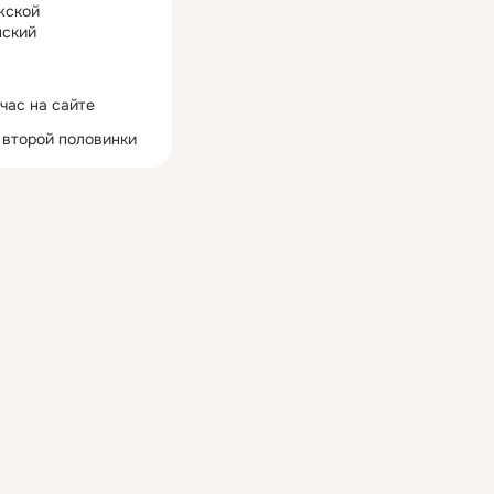
жской
ский
час на сайте
 второй половинки