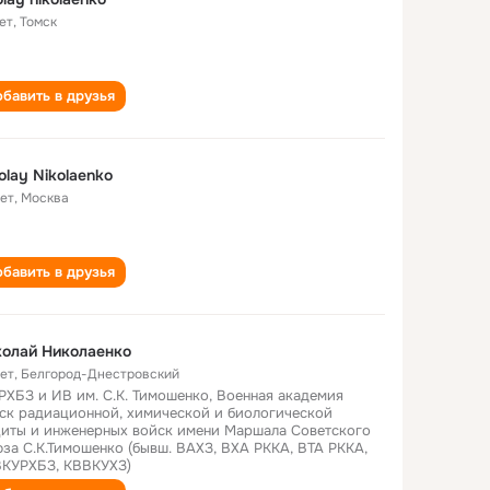
ет
,
Томск
бавить в друзья
olay Nikolaenko
лет
,
Москва
бавить в друзья
олай Николаенко
лет
,
Белгород-Днестровский
РХБЗ и ИВ им. С.К. Тимошенко, Военная академия
ск радиационной, химической и биологической
иты и инженерных войск имени Маршала Советского
за С.К.Тимошенко (бывш. ВАХЗ, ВХА РККА, ВТА РККА,
КУРХБЗ, КВВКУХЗ)