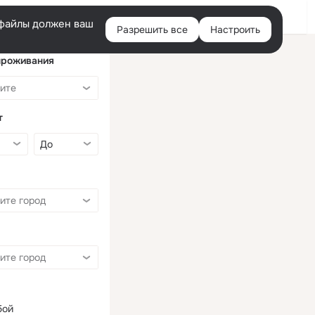
Войти
e-файлы должен ваш
Разрешить все
Настроить
Правая
колонка
проживания
т
бой