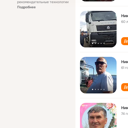
рекомендательные технологии
Подробнее
Ник
60 
До
Ник
61 г
До
Ник
74 г