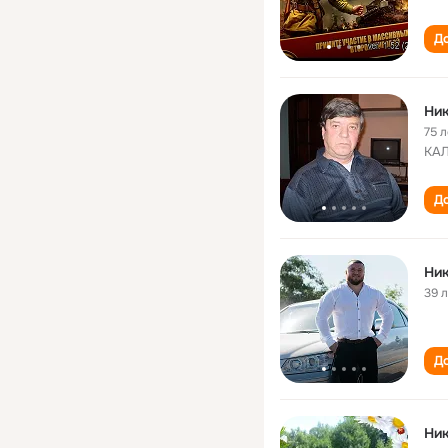
До
Ник
75 л
КА
До
Ник
39 
До
Ник