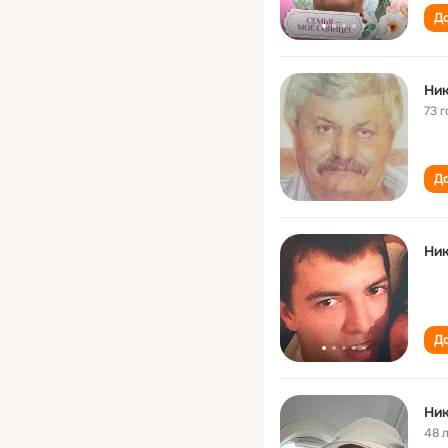
До
Ник
73 г
До
Ник
До
Ник
48 