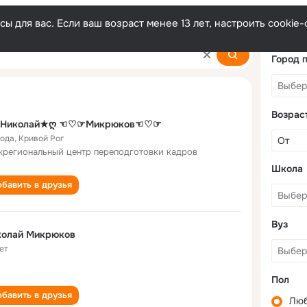
ы для вас. Если ваш возраст менее 13 лет, настроить cooki
ov
Город 
Возрас
Николай★ღ ☜♡☞Микрюков☜♡☞
года
,
Кривой Рог
региональный центр переподготовки кадров
Школа
бавить в друзья
Вуз
колай Микрюков
ет
Пол
бавить в друзья
Лю