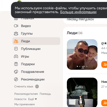
Мы используем cookie-файлы, чтобы улучшить сервис
законный представитель.
Больше информации
Левая
Поиск
Главная
nikolay mikryuk
колонка
по
людям
Видео
Люди
136
Группы
Люди
ღ★
44 
Публикации
Меж
Игры
Подарки
До
Поздравления
Рекомендации
Ни
Сменить язык
27 л
Рекламодателям
Помощь
Новости
Ещё
До
Мы применяем