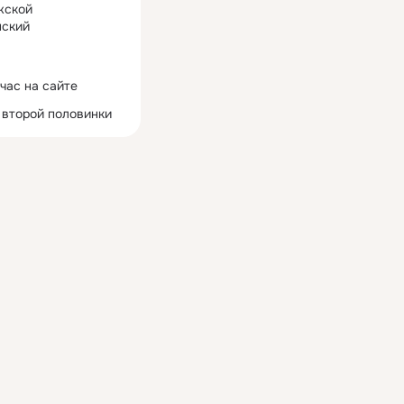
жской
ский
час на сайте
 второй половинки