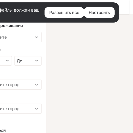
Войти
e-файлы должен ваш
Разрешить все
Настроить
Правая
колонка
проживания
т
бой