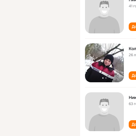
41 г
До
Ко
26 
До
Ни
63 
До