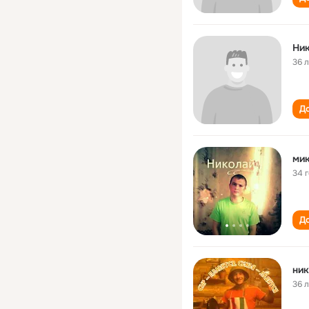
Ни
36 
До
ми
34 
До
ни
36 