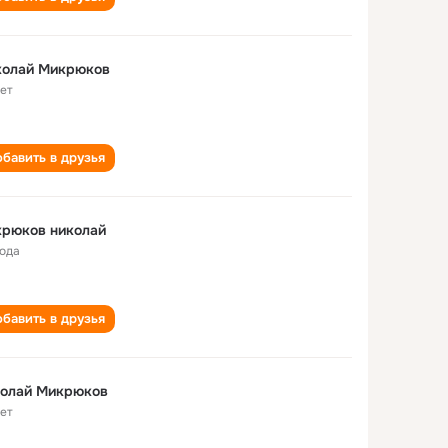
колай Микрюков
лет
бавить в друзья
крюков николай
года
бавить в друзья
колай Микрюков
лет