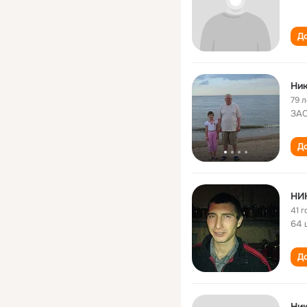
До
Ни
79 л
ЗАО
До
НИ
41 г
64 
До
Ни