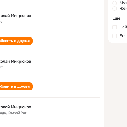
Му
Жен
колай Микрюков
Ещё
лет
Сей
Без
бавить в друзья
колай Микрюков
ет
бавить в друзья
колай Микрюков
года
,
Кривой Рог