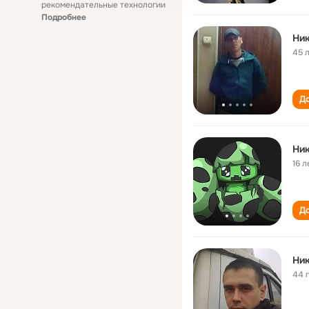
рекомендательные технологии
Подробнее
Ни
45 
До
Ни
16 л
До
Ни
44 