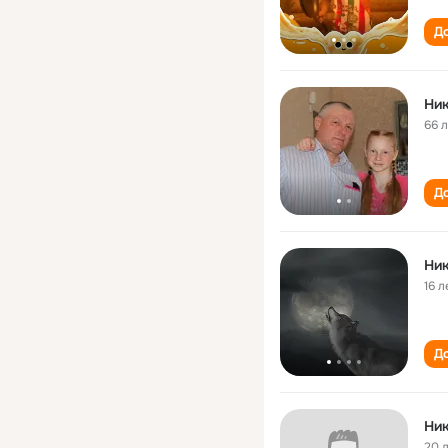
До
Ни
66 
До
Ни
16 л
До
Ни
20 