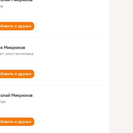
од
бавить в друзья
ля Микрюков
лет
,
константиновка
бавить в друзья
колай Микрюков
года
бавить в друзья