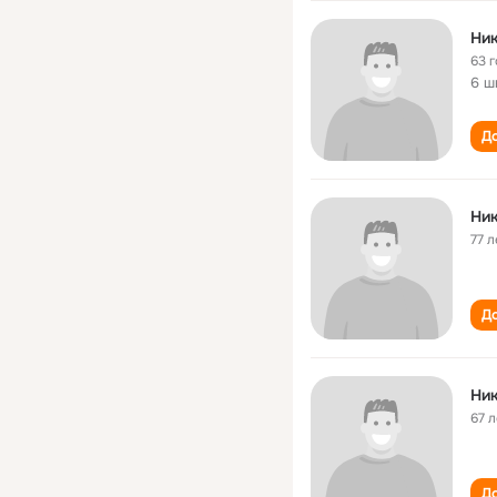
Ни
63 
6 ш
До
Ни
77 л
До
Ни
67 л
До