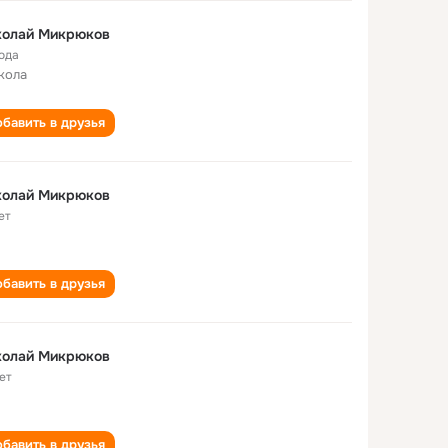
колай Микрюков
года
кола
бавить в друзья
колай Микрюков
ет
бавить в друзья
колай Микрюков
ет
бавить в друзья