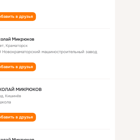
бавить в друзья
колай Микрюков
ет
,
Краматорск
 Новокраматорский машиностроительный завод
бавить в друзья
КОЛАЙ МИКРЮКОВ
од
,
Кишинёв
школа
бавить в друзья
колай Микрюков