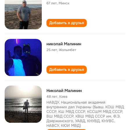
67 лет
,
Минск
Добавить в друзья
николай Малинин
25 лет
,
Жолымбет
Добавить в друзья
Николай Малинин
48 лет
,
Киев
НАВДУ, Национальная академия
внутренних дел Украины (бывш. КОШ МВД
СССР, КШ МВД СССР, КССШМ МВД СССР,
ВШ МВД СССР, КВШ МВД СССР им. Ф.Э.
Дзержинского, УАВД, КНУВД, КНУВС,
НАВСУ, КЮИ МВД)