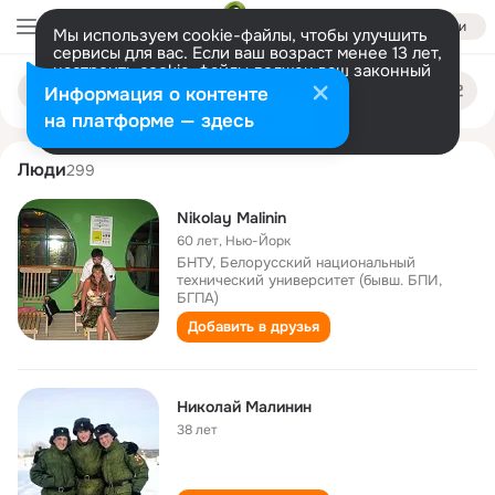
Войти
Мы используем cookie-файлы, чтобы улучшить
сервисы для вас. Если ваш возраст менее 13 лет,
настроить cookie-файлы должен ваш законный
nikolay malinin
Поиск
представитель.
Больше информации
Информация о контенте
по
людям
Разрешить все
Настроить
на платформе — здесь
Люди
299
Nikolay Malinin
60 лет
,
Нью-Йорк
БНТУ, Белорусский национальный
технический университет (бывш. БПИ,
БГПА)
Добавить в друзья
Николай Малинин
38 лет