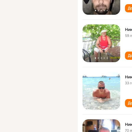
До
Ник
59 
До
Ник
33 
До
Ник
70 