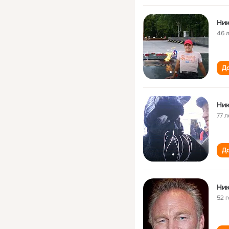
Ник
46 
До
Ник
77 л
До
Ник
52 