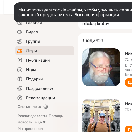
Мы используем cookie-файлы, чтобы улучшить сервис
законный представитель.
Больше информации
Левая
Поиск
Главная
nikolay krotov
колонка
по
людям
Видео
Люди
629
Группы
Люди
Ник
72 г
Публикации
ВГУ
Игры
уни
Кир
Подарки
До
Поздравления
Рекомендации
Ник
Сменить язык
75 л
Рекламодателям
Помощь
Новости
Ещё
Мы применяем
До