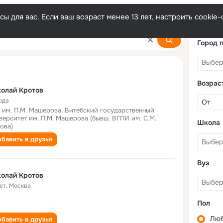
ы для вас. Если ваш возраст менее 13 лет, настроить cooki
Город 
Возрас
олай Кротов
ода
 им. П.М. Машерова, Витебский государственный
верситет им. П.М. Машерова (бывш. ВГПИ им. С.М.
Школа
ова)
бавить в друзья
Вуз
олай Кротов
ет
,
Москва
Пол
Лю
бавить в друзья