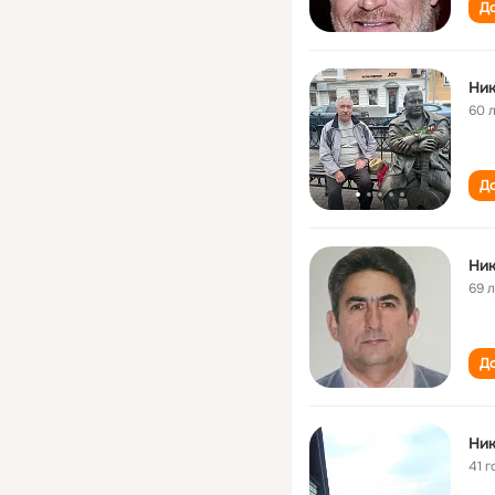
До
Ник
60 
До
Ник
69 
До
Ник
41 г