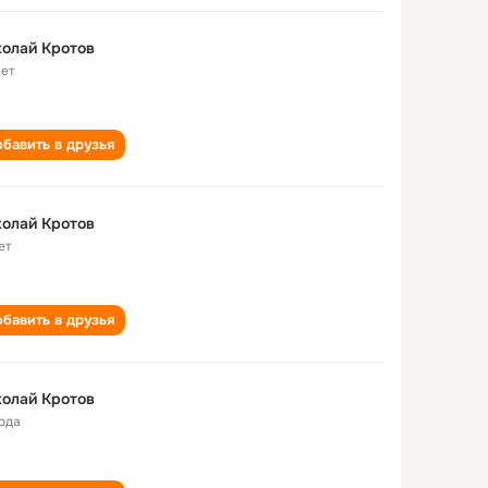
олай Кротов
лет
бавить в друзья
олай Кротов
ет
бавить в друзья
олай Кротов
года