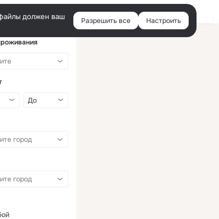
Войти
e-файлы должен ваш
Разрешить все
Настроить
Правая
колонка
проживания
т
бой