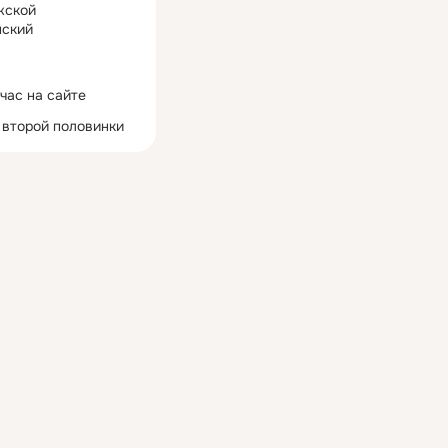
жской
ский
час на сайте
 второй половинки