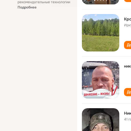
рекомендательные технологии
Подробнее
Кро
Ирк
До
ник
До
Ник
41 г