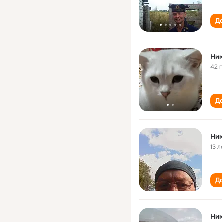
До
Ник
42 
До
Ник
13 л
До
Ник