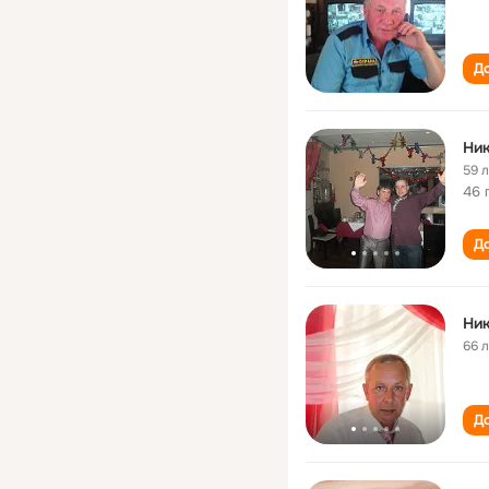
До
Ник
59 
46 
До
Ник
66 
До