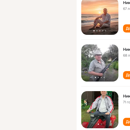
Ник
67 л
До
Ник
68 
До
Ник
71 г
До