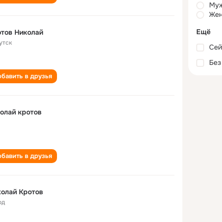
Му
Жен
Ещё
тов Николай
утск
Сей
Без
бавить в друзья
олай кротов
бавить в друзья
олай Кротов
од