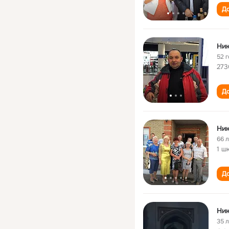
До
Ни
52 
273
До
Ни
66 
1 ш
До
Ни
35 