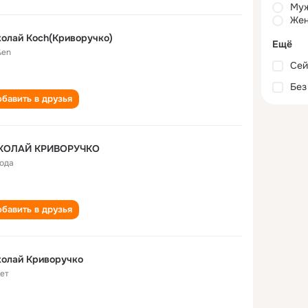
Му
Жен
олай Koch(Криворучко)
Ещё
ßen
Сей
Без
бавить в друзья
КОЛАЙ КРИВОРУЧКО
года
бавить в друзья
колай Криворучко
лет