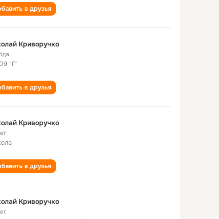
бавить в друзья
колай Криворучко
года
09 "Г"
бавить в друзья
колай Криворучко
лет
кола
бавить в друзья
колай Криворучко
лет