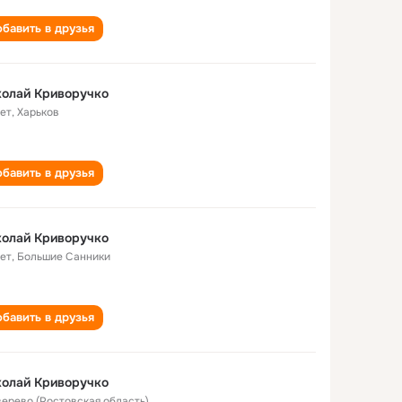
бавить в друзья
колай Криворучко
лет
,
Харьков
бавить в друзья
колай Криворучко
лет
,
Большие Санники
бавить в друзья
колай Криворучко
Зверево (Ростовская область)