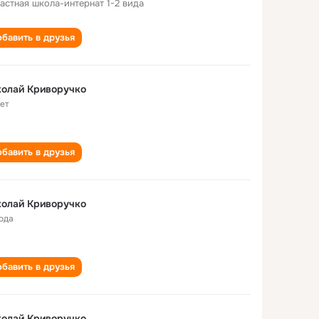
астная школа-интернат 1-2 вида
бавить в друзья
колай Криворучко
лет
бавить в друзья
колай Криворучко
года
бавить в друзья
колай Криворучко