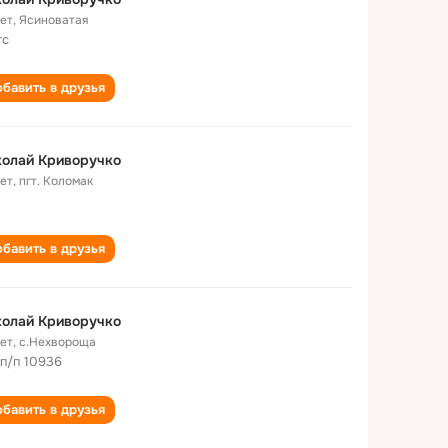
лет
,
Ясиноватая
тс
бавить в друзья
колай Криворучко
лет
,
пгт. Коломак
бавить в друзья
колай Криворучко
лет
,
с.Нехвороща
 п/п 10936
бавить в друзья