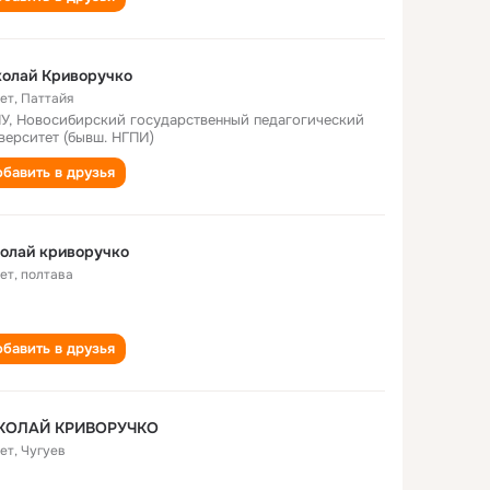
колай Криворучко
лет
,
Паттайя
У, Новосибирский государственный педагогический
верситет (бывш. НГПИ)
бавить в друзья
олай криворучко
лет
,
полтава
бавить в друзья
КОЛАЙ КРИВОРУЧКО
лет
,
Чугуев