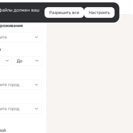
Войти
e-файлы должен ваш
Разрешить все
Настроить
Правая
колонка
проживания
т
бой