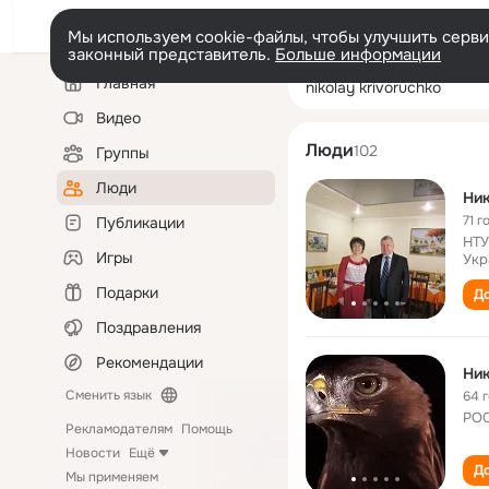
Мы используем cookie-файлы, чтобы улучшить сервис
законный представитель.
Больше информации
Левая
Поиск
Главная
nikolay krivoruc
колонка
по
людям
Видео
Люди
102
Группы
Люди
Ни
71 г
Публикации
НТУ
Игры
Укр
Подарки
До
Поздравления
Рекомендации
Ни
Сменить язык
64 
РОО
Рекламодателям
Помощь
Новости
Ещё
До
Мы применяем