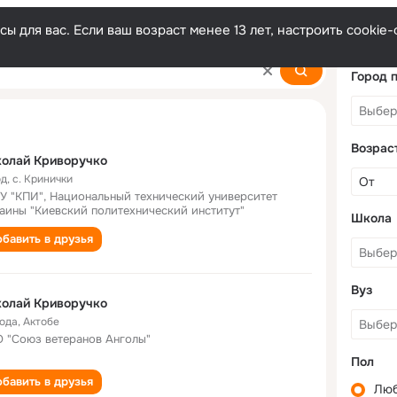
ы для вас. Если ваш возраст менее 13 лет, настроить cooki
hko
Город 
Возрас
колай Криворучко
од
,
с. Кринички
У "КПИ", Национальный технический университет
аины "Киевский политехнический институт"
Школа
бавить в друзья
Вуз
колай Криворучко
года
,
Актобе
 "Союз ветеранов Анголы"
Пол
бавить в друзья
Лю