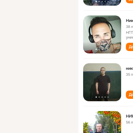
Ни
38 
НГП
уни
До
ник
35 
До
НИ
56 