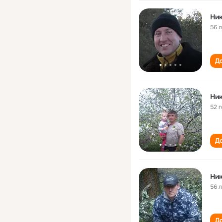
Ни
56 
До
Ни
52 
До
Ни
56 
До