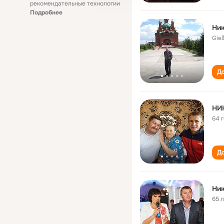
рекомендательные технологии
Подробнее
Ник
Gie
До
НИ
64 
До
Ни
65 