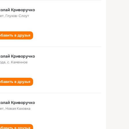
колай Криворучко
лет
,
Глухов-Слоут
бавить в друзья
колай Криворучко
года
,
с. Каменное
бавить в друзья
колай Криворучко
лет
,
Новая Каховка
бавить в друзья