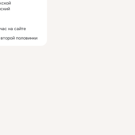
жской
ский
час на сайте
 второй половинки