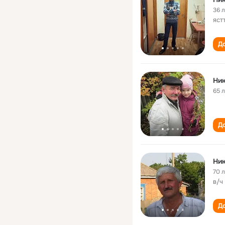
36 
яст
До
Ни
65 
До
Ни
70 
в/ч
До