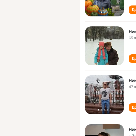
До
Ни
65 
До
Ни
47 
До
Ни
г. 