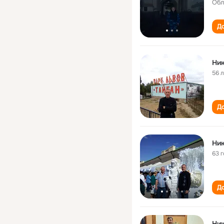
Обл
До
Ни
56 
До
Ни
63 
До
Ни