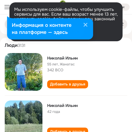
Войти
Мы используем cookie-файлы, чтобы улучшить
сервисы для вас. Если ваш возраст менее 13 лет,
настроить cookie-файлы должен ваш законный
nikolay ilin
Поиск
представитель.
Больше информации
Информация о контенте
по
людям
Разрешить все
Настроить
на платформе — здесь
Люди
3131
Николай Ильин
55 лет
,
Жанатас
342 ВСО
Добавить в друзья
Николай Ильин
42 года
Добавить в друзья