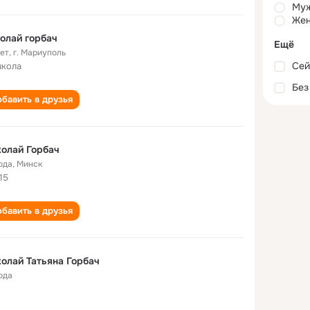
Му
Жен
олай горбач
Ещё
лет
,
г. Мариуполь
Сей
школа
Без
бавить в друзья
олай Горбач
ода
,
Минск
15
бавить в друзья
олай Татьяна Горбач
ода