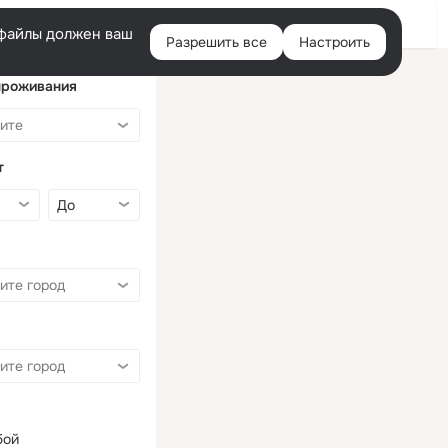
Войти
e-файлы должен ваш
Разрешить все
Настроить
Правая
колонка
проживания
т
бой