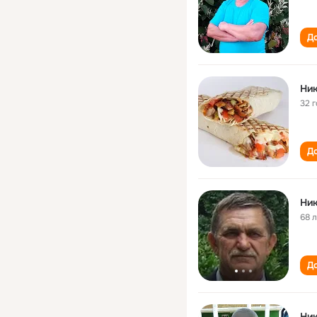
До
Ник
32 
До
Ник
68 
До
Ник