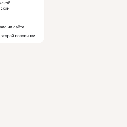
жской
ский
час на сайте
 второй половинки