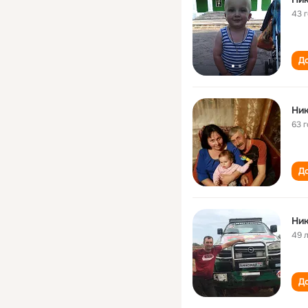
43 
До
Ник
63 
До
Ник
49 
До