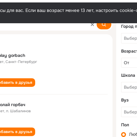
ы для вас. Если ваш возраст менее 13 лет, настроить cooki
Город 
Возрас
olay gorbach
ет
,
Санкт-Петербург
Школа
бавить в друзья
Вуз
олай горбач
лет
,
п. Шабалинов
Пол
бавить в друзья
Лю