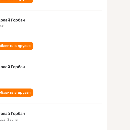
олай Горбач
ет
бавить в друзья
олай Горбач
бавить в друзья
олай Горбач
года
,
Заспа