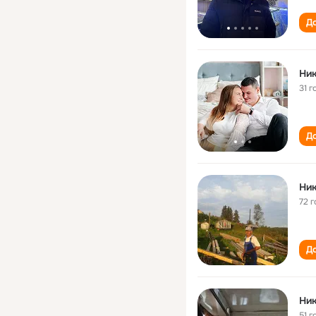
До
Ник
31 г
До
Ник
72 г
До
Ник
51 г