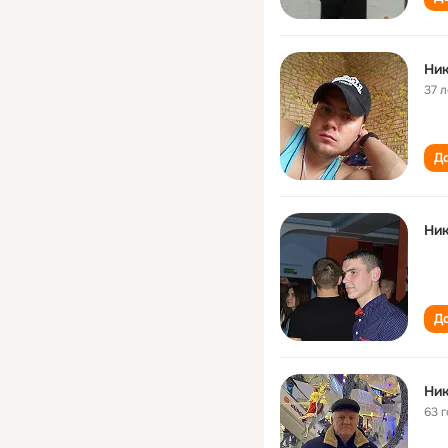
Ник
37 л
До
Ник
До
Ник
63 