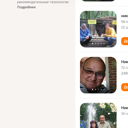
рекомендательные технологии
Подробнее
ник
59 
12 
До
Ник
72 г
249
До
Ник
74 г