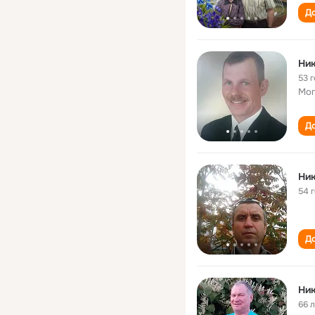
До
Ник
53 
Мог
До
Ник
54 
До
Ник
66 