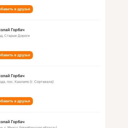
бавить в друзья
олай Горбач
од
,
Старые Дороги
бавить в друзья
олай Горбач
ода
,
пос. Кааламо (г. Сортавала)
бавить в друзья
олай Горбач
од
,
г. Миасс (Челябинская область)