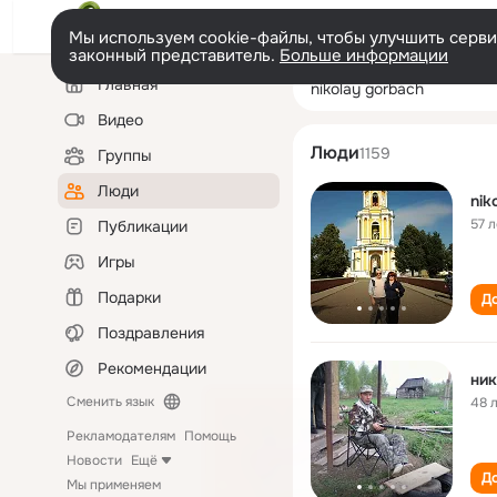
Мы используем cookie-файлы, чтобы улучшить сервис
законный представитель.
Больше информации
Левая
Поиск
Главная
nikolay gorbach
колонка
по
людям
Видео
Люди
1159
Группы
Люди
nik
57 л
Публикации
Игры
Подарки
До
Поздравления
Рекомендации
ник
Сменить язык
48 
Рекламодателям
Помощь
Новости
Ещё
До
Мы применяем