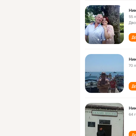
Ник
55 
Дво
До
Ник
70 
До
Ник
64 
До