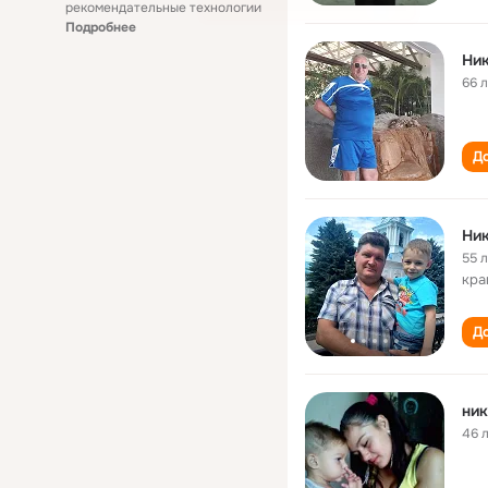
рекомендательные технологии
Подробнее
Ник
66 
До
Ник
55 
кра
До
ник
46 