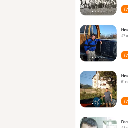
До
Ник
47 
До
Ник
51 г
До
Гол
43 