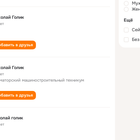
Му
Жен
олай Голик
Ещё
лет
Сей
Без
бавить в друзья
олай Голик
лет
маторский машиностроительный техникум
бавить в друзья
олай голик
лет