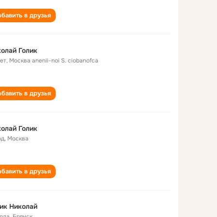
бавить в друзья
олай Голик
лет
,
Москва anenii-noi S. ciobanofca
бавить в друзья
олай Голик
од
,
Москва
бавить в друзья
ик Николай
года
,
Брянск