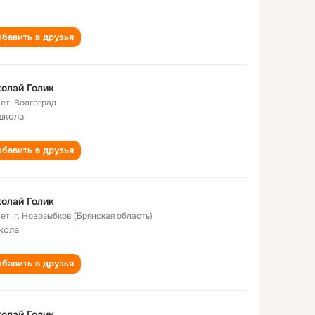
бавить в друзья
олай Голик
лет
,
Волгоград
школа
бавить в друзья
олай Голик
лет
,
г. Новозыбков (Брянская область)
кола
бавить в друзья
олай Голик