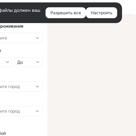
Войти
e-файлы должен ваш
Разрешить все
Настроить
Правая
колонка
проживания
т
бой