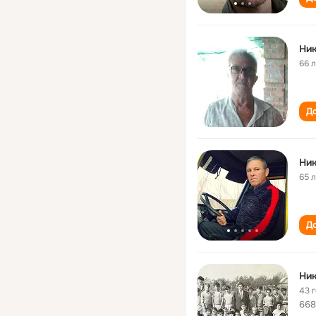
Ник
66 
До
Ник
65 
До
Ник
43 
668