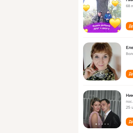
68 
До
Еле
Вол
До
Ник
пос
25 
До