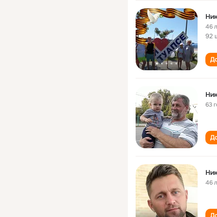
Ник
46 
92 
До
Ник
63 
До
Ник
46 
До