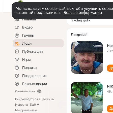
Мы используем cookie-файлы, чтобы улучшить сервис
законный представитель.
Больше информации
Левая
Поиск
Главная
nikolay golik
колонка
по
людям
Видео
Люди
618
Группы
Люди
Ник
71 г
Публикации
Игры
Подарки
До
Поздравления
Рекомендации
NI
Сменить язык
45 
Рекламодателям
Помощь
Новости
Ещё
До
Мы применяем