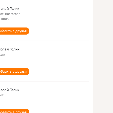
олай Голик
лет
,
Волгоград
школа
бавить в друзья
олай Голик
года
бавить в друзья
олай Голик
лет
бавить в друзья