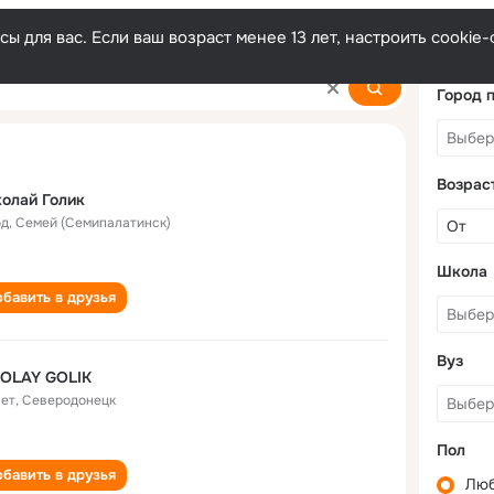
ы для вас. Если ваш возраст менее 13 лет, настроить cooki
Город 
Возрас
олай Голик
од
,
Семей (Семипалатинск)
Школа
бавить в друзья
Вуз
KOLAY GOLIK
лет
,
Северодонецк
Пол
бавить в друзья
Лю