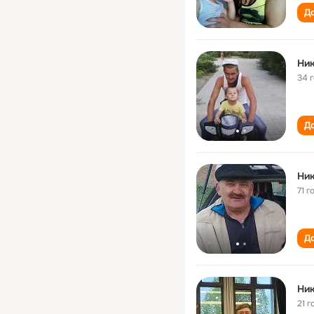
До
Ник
34 
До
Ник
71 г
До
Ник
21 г