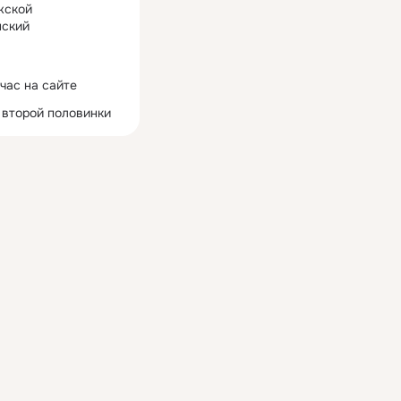
жской
ский
час на сайте
 второй половинки