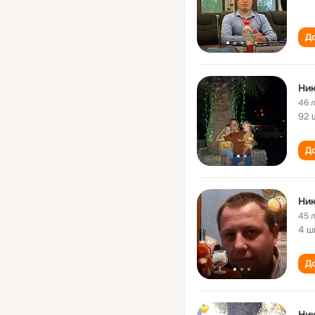
До
Ник
46 
92 
До
Ник
45 
4 ш
До
Ник