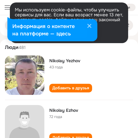
Войти
Мы используем cookie-файлы, чтобы улучшить
сервисы для вас. Если ваш возраст менее 13 лет,
настроить cookie-файлы должен ваш законный
nikolay ezhov
Поиск
представитель.
Больше информации
Информация о контенте
по
людям
Разрешить все
Настроить
на платформе — здесь
Люди
481
Nikolay Yezhov
43 года
Добавить в друзья
Nikolay Ezhov
72 года
Добавить в друзья