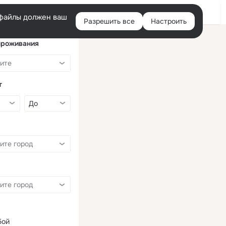
Войти
e-файлы должен ваш
Разрешить все
Настроить
Правая
колонка
проживания
т
бой