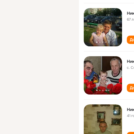
Ни
67 л
До
Ни
с. 
До
Ни
41 г