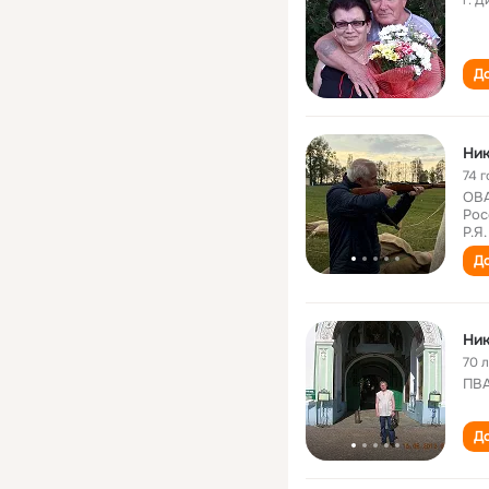
г. 
До
Ни
74 г
ОВА
Рос
Р.Я
До
Ни
70 
ПВА
До