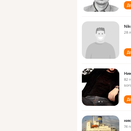
До
Nik
28 
До
Ни
82 
sor
До
ник
74 г