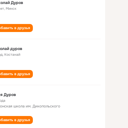
колай Дуров
лет
,
Минск
бавить в друзья
олай дуров
од
,
Костанай
бавить в друзья
я Дуров
года
онская школа им. Дикопольского
бавить в друзья