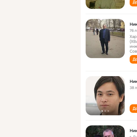
До
Ни
76 л
Хар
(ХВ
инж
Сов
До
Ни
38 
До
Ни