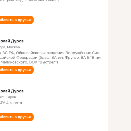
Димитровград (Ульяновская область)
бавить в друзья
колай Дуров
ода
,
Москва
 ВС РФ, Общевойсковая академия Вооружённых Сил
сийской Федерации (бывш. ВА им. Фрунзе, ВА БТВ им.
. Малиновского, ВОК "Выстрел")
бавить в друзья
колай Дуров
лет
,
Киров
ТУ 4-я рота
бавить в друзья