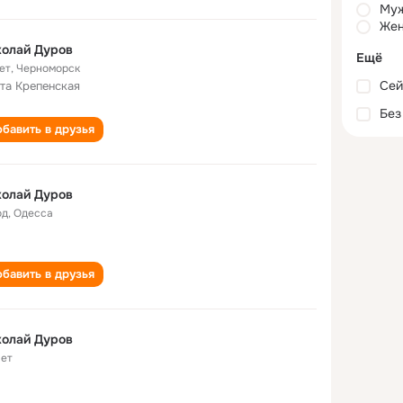
Му
Жен
колай Дуров
Ещё
ет
,
Черноморск
Сей
та Крепенская
Без
бавить в друзья
колай Дуров
од
,
Одесса
бавить в друзья
колай Дуров
лет