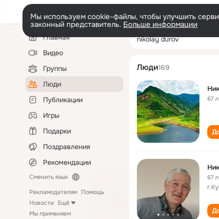
Мы используем cookie-файлы, чтобы улучшить сервис
законный представитель.
Больше информации
Левая
Поиск
Главная
nikolay durov
колонка
по
людям
Видео
Люди
169
Группы
Люди
Ник
67 л
Публикации
Игры
Подарки
До
Поздравления
Рекомендации
Ни
Сменить язык
67 л
г.К
Рекламодателям
Помощь
Новости
Ещё
До
Мы применяем