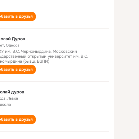
бавить в друзья
колай Дуров
лет
,
Одесса
У им. В.С. Черномырдина, Московский
ударственный открытый университет им. В.С.
номырдина (бывш. ВЗПИ)
бавить в друзья
олай дуров
ода
,
Львов
школа
бавить в друзья