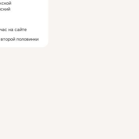
жской
ский
час на сайте
 второй половинки