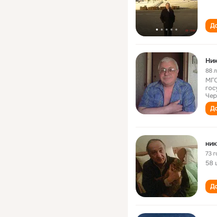
До
Ни
88 
МГО
гос
Чер
До
ник
73 г
58 
До