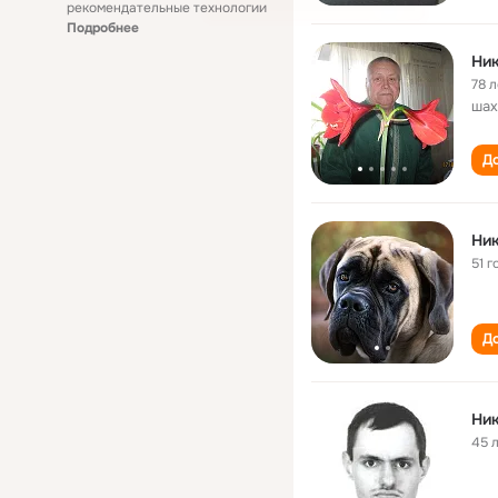
рекомендательные технологии
Подробнее
Ни
78 л
шах
До
Ни
51 г
До
Ни
45 