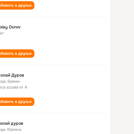
бавить в друзья
olay Durov
лет
бавить в друзья
колай Дуров
года
,
Ереван
oca scoala nr 4
бавить в друзья
олай дуров
ода
,
Юрмала