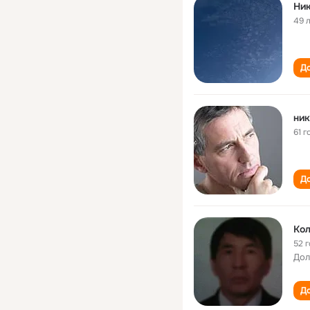
Ни
49 
До
ник
61 г
До
Кол
52 
Дол
До