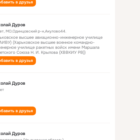
бавить в друзья
колай Дуров
ет
,
МО,Одинцовский р-н,Акулово44.
ьковское высшее авиационно-инженерное училище
АИВУ) (Харьковское высшее военное командно-
енерное училище ракетных войск имени Маршала
етского Союза Н. И. Крылова (ХВВКИУ РВ))
бавить в друзья
колай Дуров
лет
бавить в друзья
колай Дуров