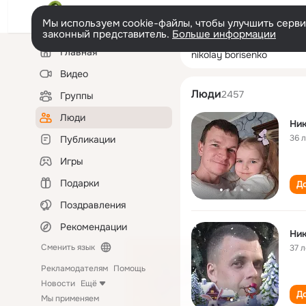
Мы используем cookie-файлы, чтобы улучшить сервис
законный представитель.
Больше информации
Левая
Поиск
Главная
nikolay borisenk
колонка
по
людям
Видео
Люди
2457
Группы
Люди
Ник
36 
Публикации
Игры
Подарки
До
Поздравления
Рекомендации
Ник
Сменить язык
37 л
Рекламодателям
Помощь
Новости
Ещё
До
Мы применяем