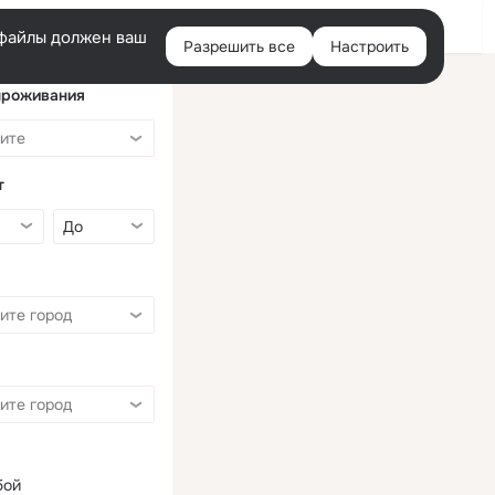
Войти
e-файлы должен ваш
Разрешить все
Настроить
Правая
колонка
проживания
т
бой