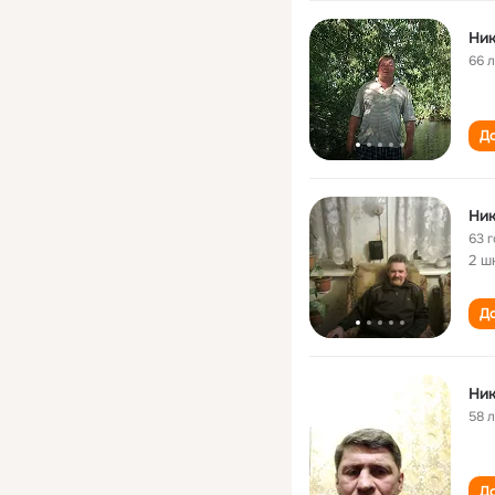
Ник
66 
До
Ник
63 
2 ш
До
Ник
58 
До