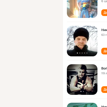
6 ш
До
Ник
63 
До
Bor
119 
До
Ник