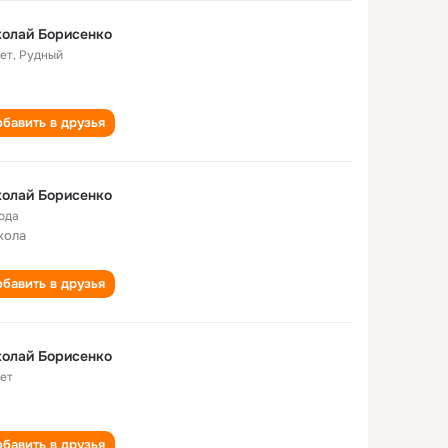
олай Борисенко
лет
,
Рудный
бавить в друзья
олай Борисенко
года
кола
бавить в друзья
олай Борисенко
лет
бавить в друзья