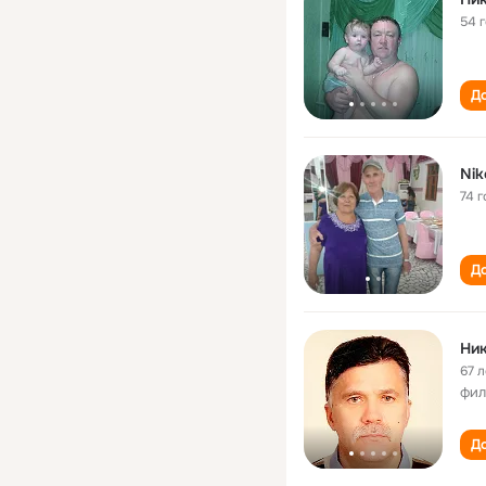
54 
До
Nik
74 г
До
Ник
67 л
фил
До