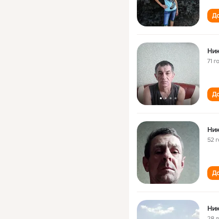
До
Ник
71 г
До
Ник
52 
До
Ник
28 