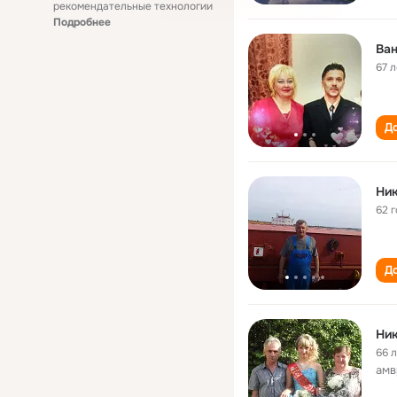
рекомендательные технологии
Подробнее
Ван
67 л
До
Ник
62 
До
Ник
66 
амв