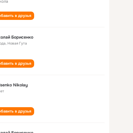
кола
бавить в друзья
олай Борисенко
года
,
Новая Гута
бавить в друзья
isenko Nikolay
лет
бавить в друзья
олай Борисенко