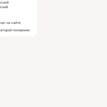
жской
ский
час на сайте
 второй половинки