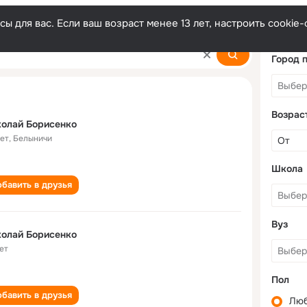
ы для вас. Если ваш возраст менее 13 лет, настроить cooki
o
Город 
Возрас
олай Борисенко
лет
,
Белыничи
Школа
бавить в друзья
Вуз
олай Борисенко
ет
Пол
бавить в друзья
Лю