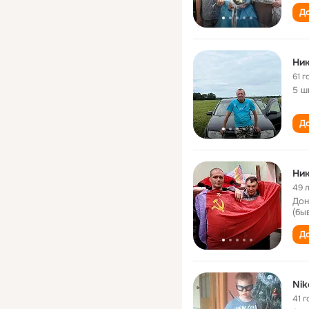
До
Ник
61 г
5 ш
До
Ник
49 
Дон
(бы
До
Nik
41 г