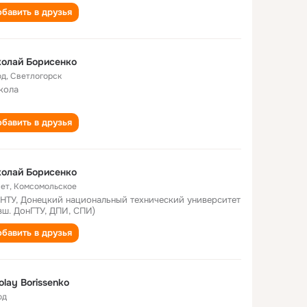
бавить в друзья
олай Борисенко
од
,
Светлогорск
кола
бавить в друзья
олай Борисенко
лет
,
Комсомольское
НТУ, Донецкий национальный технический университет
вш. ДонГТУ, ДПИ, СПИ)
бавить в друзья
olay Borissenko
од