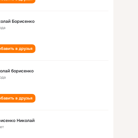
олай Борисенко
ода
бавить в друзья
олай борисенко
года
бавить в друзья
исенко Николай
лет