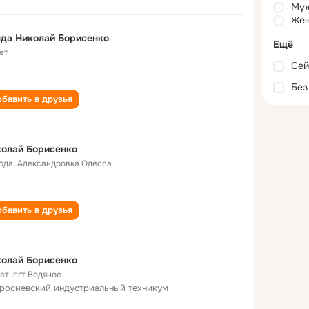
Му
Жен
да Николай Борисенко
Ещё
ет
Сей
Без
бавить в друзья
олай Борисенко
года
,
Александровка Одесса
бавить в друзья
олай Борисенко
лет
,
пгт Водяное
росиевский индустриальный техникум