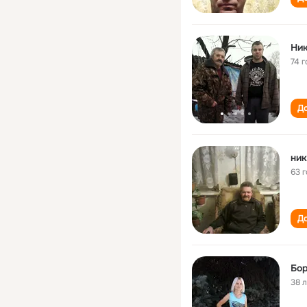
Ник
74 г
До
ник
63 
До
Бор
38 