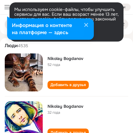
Войти
Мы используем cookie-файлы, чтобы улучшить
сервисы для вас. Если ваш возраст менее 13 лет,
настроить cookie-файлы должен ваш законный
nikolay bogdanov
Поиск
представитель.
Больше информации
Информация о контенте
по
людям
Разрешить все
Настроить
на платформе — здесь
Люди
4535
Nikolay Bogdanov
52 года
Добавить в друзья
Nikolay Bogdanov
32 года
Добавить в друзья