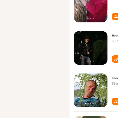
До
Ник
50 
До
Ник
69 
До