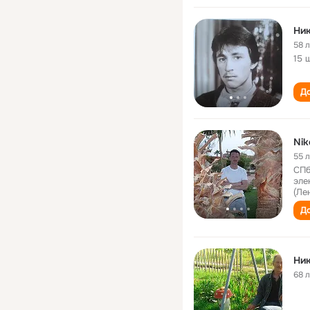
Ник
58 
15 
До
Nik
55 
СПб
эле
(Ле
До
Ник
68 