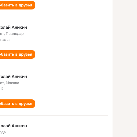
бавить в друзья
олай Аникин
лет
,
Павлодар
школа
бавить в друзья
олай Аникин
лет
,
Москва
ЛК
бавить в друзья
олай Аникин
года