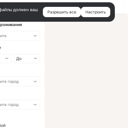
Войти
e-файлы должен ваш
Разрешить все
Настроить
Правая
колонка
проживания
т
бой