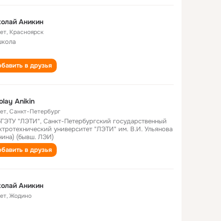
олай Аникин
лет
,
Красноярск
школа
бавить в друзья
olay Anikin
лет
,
Санкт-Петербург
ГЭТУ "ЛЭТИ", Санкт-Петербургский государственный
ктротехнический университет "ЛЭТИ" им. В.И. Ульянова
нина) (бывш. ЛЭИ)
бавить в друзья
олай Аникин
лет
,
Жодино