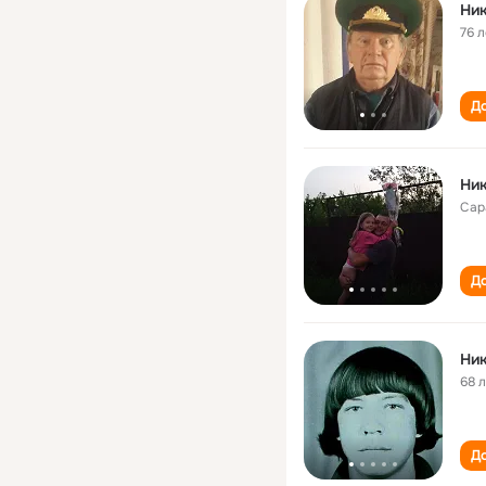
Ник
76 л
До
Ник
Сар
До
Ник
68 
До