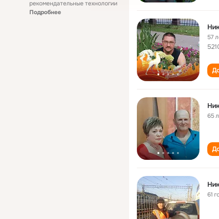
рекомендательные технологии
Подробнее
Ник
57 л
521
До
Ник
65 
До
Ник
61 г