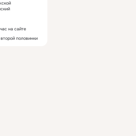
жской
ский
час на сайте
 второй половинки