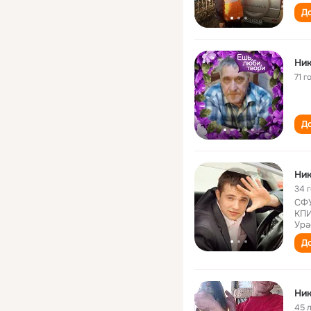
До
Ник
71 г
До
Ник
34 
СФУ
КПИ
Ура
До
Ник
45 