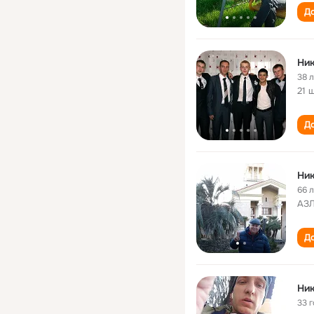
До
Ник
38 
21 
До
Ник
66 
АЗ
До
Ник
33 