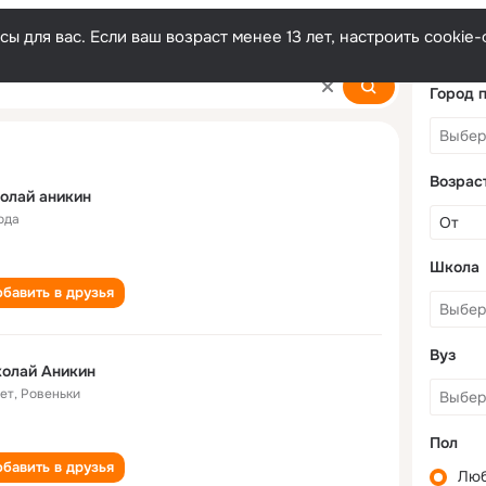
ы для вас. Если ваш возраст менее 13 лет, настроить cooki
Город 
Возрас
олай аникин
ода
Школа
бавить в друзья
Вуз
олай Аникин
лет
,
Ровеньки
Пол
бавить в друзья
Лю