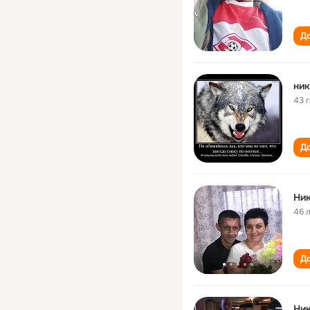
До
ник
43 
До
Ник
46 
До
Ник