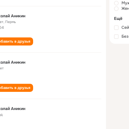
Му
Жен
олай Аникин
Ещё
ет
,
Пермь
Сей
04
Без
бавить в друзья
олай Аникин
лет
бавить в друзья
олай Аникин
од