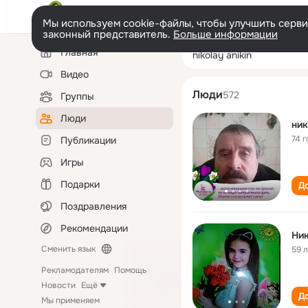
Мы используем cookie-файлы, чтобы улучшить сервис
законный представитель.
Больше информации
Левая
Поиск
Главная
nikolay anikin
колонка
по
людям
Видео
Люди
572
Группы
Люди
ник
74 г
Публикации
Игры
Подарки
До
Поздравления
Рекомендации
Ник
Сменить язык
59 
Рекламодателям
Помощь
Новости
Ещё
До
Мы применяем