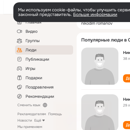
Мы используем cookie-файлы, чтобы улучшить сервис
законный представитель.
Больше информации
Левая
Поиск
Главная
nikodim romano
колонка
по
людям
Видео
Популярные люди в 
Группы
Люди
Ни
38 
Публикации
Игры
Подарки
До
Поздравления
Рекомендации
Ни
Сменить язык
29 
Рекламодателям
Помощь
Новости
Ещё
До
Мы применяем