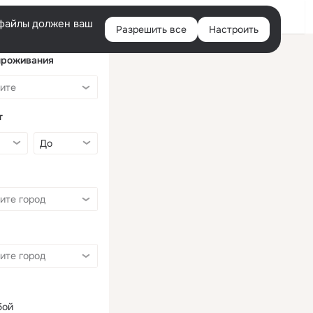
Войти
e-файлы должен ваш
Разрешить все
Настроить
Правая
колонка
проживания
т
бой