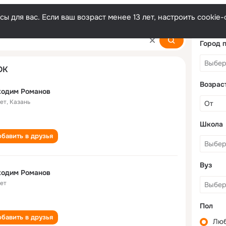
ы для вас. Если ваш возраст менее 13 лет, настроить cooki
v
Город 
ОК
Возрас
кодим Романов
лет
,
Казань
Школа
бавить в друзья
Вуз
кодим Романов
лет
Пол
бавить в друзья
Лю