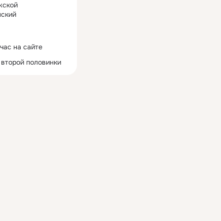
жской
ский
час на сайте
 второй половинки