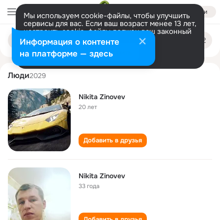
Войти
Мы используем cookie-файлы, чтобы улучшить
сервисы для вас. Если ваш возраст менее 13 лет,
настроить cookie-файлы должен ваш законный
nikita zinovev
Поиск
представитель.
Больше информации
Информация о контенте
по
людям
Разрешить все
Настроить
на платформе — здесь
Люди
2029
Nikita Zinovev
20 лет
Добавить в друзья
Nikita Zinovev
33 года
Добавить в друзья