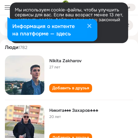
Войти
Мы используем cookie-файлы, чтобы улучшить
сервисы для вас. Если ваш возраст менее 13 лет,
настроить cookie-файлы должен ваш законный
nikita zakharov
Поиск
представитель.
Больше информации
Информация о контенте
по
людям
Разрешить все
Настроить
на платформе — здесь
Люди
1782
Nikita Zakharov
27 лет
Добавить в друзья
Никита♠️♠️♠️ Захаров♣️♣️♣️
20 лет
Добавить в друзья